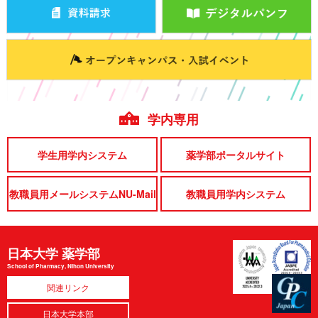
学内専用
学生用学内システム
薬学部ポータルサイト
教職員用メールシステムNU-Mail
教職員用学内システム
日本大学 薬学部
School of Pharmacy, Nihon University
関連リンク
日本大学本部