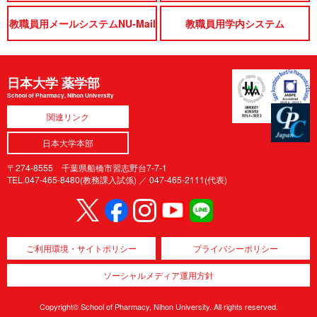
教職員用メールシステムNU-Mail
教職員用学内システム
日本大学 薬学部
School of Pharmacy, Nihon University
関連リンク
日本大学本部
〒274-8555 千葉県船橋市習志野台7-7-1
TEL.047-465-8480(教務課入試係) ／
047-465-2111(代表)
ご利用環境・サイトポリシー
プライバシーポリシー
ソーシャルメディア運用方針
Copyright© School of Pharmacy, Nihon University. All rights reserved.