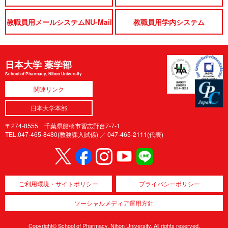
教職員用メールシステムNU-Mail
教職員用学内システム
日本大学 薬学部
School of Pharmacy, Nihon University
関連リンク
日本大学本部
〒274-8555 千葉県船橋市習志野台7-7-1
TEL.047-465-8480(教務課入試係) ／
047-465-2111(代表)
ご利用環境・サイトポリシー
プライバシーポリシー
ソーシャルメディア運用方針
Copyright© School of Pharmacy, Nihon University. All rights reserved.