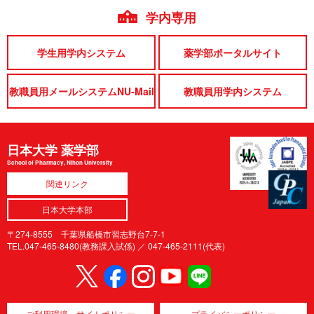
学内専用
学生用学内システム
薬学部ポータルサイト
教職員用メールシステムNU-Mail
教職員用学内システム
日本大学 薬学部
School of Pharmacy, Nihon University
関連リンク
日本大学本部
〒274-8555 千葉県船橋市習志野台7-7-1
TEL.047-465-8480(教務課入試係) ／
047-465-2111(代表)
ご利用環境・サイトポリシー
プライバシーポリシー