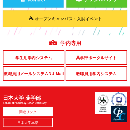
学内専用
学生用学内システム
薬学部ポータルサイト
教職員用メールシステムNU-Mail
教職員用学内システム
日本大学 薬学部
School of Pharmacy, Nihon University
関連リンク
日本大学本部