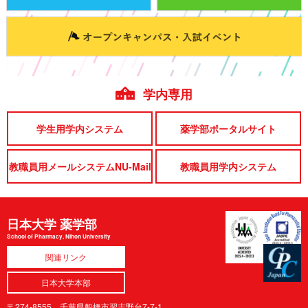
学内専用
学生用学内システム
薬学部ポータルサイト
教職員用メールシステムNU-Mail
教職員用学内システム
日本大学 薬学部
School of Pharmacy, Nihon University
関連リンク
日本大学本部
〒274-8555 千葉県船橋市習志野台7-7-1