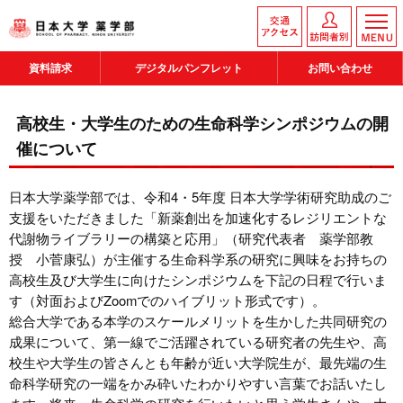
資料請求
デジタルパンフレット
お問い合わせ
高校生・大学生のための生命科学シンポジウムの開
催について
日本大学薬学部では、令和4・5年度 日本大学学術研究助成のご
支援をいただきました「新薬創出を加速化するレジリエントな
代謝物ライブラリーの構築と応用」（研究代表者 薬学部教
授 小菅康弘）が主催する生命科学系の研究に興味をお持ちの
高校生及び大学生に向けたシンポジウムを下記の日程で行いま
す（対面およびZoomでのハイブリット形式です）。
総合大学である本学のスケールメリットを生かした共同研究の
成果について、第一線でご活躍されている研究者の先生や、高
校生や大学生の皆さんとも年齢が近い大学院生が、最先端の生
命科学研究の一端をかみ砕いたわかりやすい言葉でお話いたし