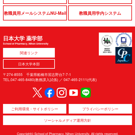
教職員用メールシステムNU-Mail
教職員用学内システム
日本大学 薬学部
School of Pharmacy, Nihon University
関連リンク
日本大学本部
〒274-8555 千葉県船橋市習志野台7-7-1
TEL.047-465-8480(教務課入試係) ／
047-465-2111(代表)
ご利用環境・サイトポリシー
プライバシーポリシー
ソーシャルメディア運用方針
Copyright© School of Pharmacy, Nihon University. All rights reserved.