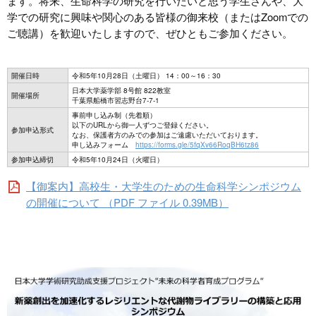
ます。将来、生命科学の研究を行いたいと思う学生さんや、大
学での研究に興味や関心のある皆様の御来校（またはZoomでの
ご聴講）を歓迎いたしますので、ぜひともご参加ください。
開催日時
令和5年10月28日（土曜日） 14：00～16：30
日本大学薬学部 8号館 822教室
開催場所
千葉県船橋市習志野台7-7-1
事前申し込み制（先着順）
以下のURLから御一人ずつご登録ください。
参加申込形式
なお、保護者方のみでの参加はご遠慮いただいております。
申し込みフォーム
https://forms.gle/5fqXv66RoqBH6tz86
参加申込締切
令和5年10月24日（火曜日）
【御案内】高校生・大学生のための生命科学シンポジウム
の開催について （PDF ファイル 0.39MB）