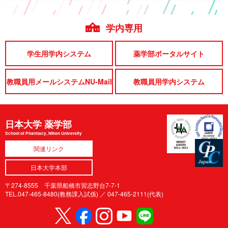
学内専用
学生用学内システム
薬学部ポータルサイト
教職員用メールシステムNU-Mail
教職員用学内システム
日本大学 薬学部
School of Pharmacy, Nihon University
関連リンク
日本大学本部
〒274-8555 千葉県船橋市習志野台7-7-1
TEL.047-465-8480(教務課入試係) ／
047-465-2111(代表)