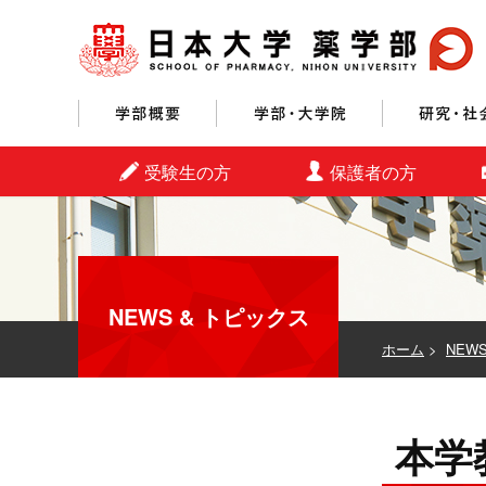
学部概要
学部・大学院
受験生の方
保護者の方
NEWS & トピックス
ホーム
>
NEW
本学