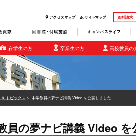
資料請求
研究・社会貢献
図書館・付属施設
キャンパスライフ
在学生の方
卒業生の方
高校教員の
S & トピックス
>
本学教員の夢ナビ講義 Video を公開しました
教員の夢ナビ講義 Video 