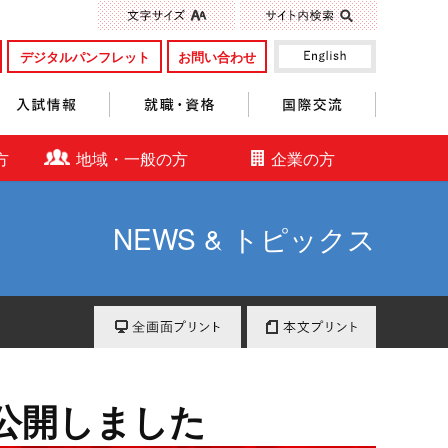
標準
大きく
デジタルパンフレット
お問い合わせ
入試情報
就職・資格
国際交流
方
地域・一般の方
企業の方
NEWS & トピックス
全画面プリント
本文プリント
を公開しました