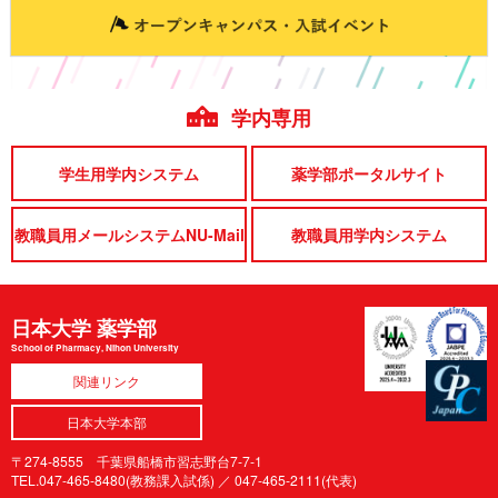
学内専用
学生用学内システム
薬学部ポータルサイト
教職員用メールシステムNU-Mail
教職員用学内システム
日本大学 薬学部
School of Pharmacy, Nihon University
関連リンク
日本大学本部
〒274-8555 千葉県船橋市習志野台7-7-1
TEL.047-465-8480(教務課入試係) ／
047-465-2111(代表)