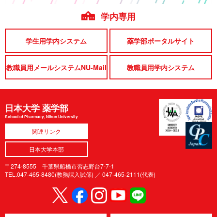
学内専用
学生用学内システム
薬学部ポータルサイト
教職員用メールシステムNU-Mail
教職員用学内システム
日本大学 薬学部
School of Pharmacy, Nihon University
関連リンク
日本大学本部
〒274-8555 千葉県船橋市習志野台7-7-1
TEL.047-465-8480(教務課入試係) ／
047-465-2111(代表)