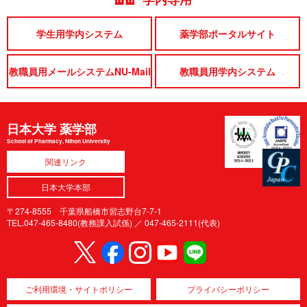
学生用学内システム
薬学部ポータルサイト
教職員用メールシステムNU-Mail
教職員用学内システム
日本大学 薬学部
School of Pharmacy, Nihon University
関連リンク
日本大学本部
〒274-8555 千葉県船橋市習志野台7-7-1
TEL.047-465-8480(教務課入試係) ／
047-465-2111(代表)
ご利用環境・サイトポリシー
プライバシーポリシー