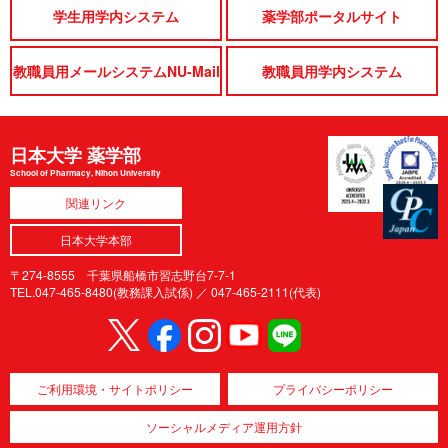
学生用学内システム
薬学部ポータルサイト
教職員用メールシステムNU-Mail
教職員用学内システム
日本大学 薬学部
School of Pharmacy, Nihon University
関連リンク
日本大学本部
〒274-8555 千葉県船橋市習志野台7-7-1
TEL.047-465-8480(教務課入試係) ／
047-465-2111(代表)
ご利用環境・サイトポリシー
プライバシーポリシー
ソーシャルメディア運用方針