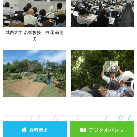
城西大学 名誉教授 白瀧 義明
氏