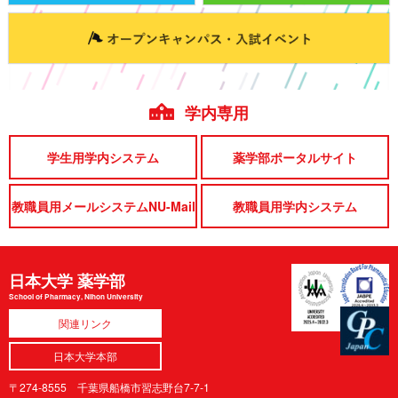
学内専用
学生用学内システム
薬学部ポータルサイト
教職員用メールシステムNU-Mail
教職員用学内システム
日本大学 薬学部
School of Pharmacy, Nihon University
関連リンク
日本大学本部
〒274-8555 千葉県船橋市習志野台7-7-1