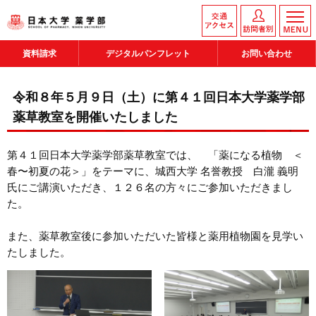
資料請求
デジタルパンフレット
お問い合わせ
令和８年５月９日（土）に第４１回日本大学薬学部
薬草教室を開催いたしました
第４１回日本大学薬学部薬草教室では、 「薬になる植物 ＜
春〜初夏の花＞」をテーマに、城西大学 名誉教授 白瀧 義明
氏にご講演いただき、１２６名の方々にご参加いただきまし
た。
また、薬草教室後に参加いただいた皆様と薬用植物園を見学い
たしました。