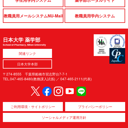
学生用学内システム
薬学部ポータルサイト
教職員用メールシステムNU-Mail
教職員用学内システム
日本大学 薬学部
School of Pharmacy, Nihon University
関連リンク
日本大学本部
〒274-8555 千葉県船橋市習志野台7-7-1
TEL.047-465-8480(教務課入試係) ／
047-465-2111(代表)
ご利用環境・サイトポリシー
プライバシーポリシー
ソーシャルメディア運用方針