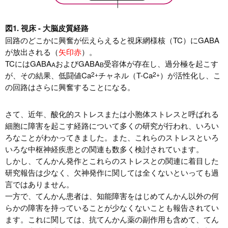
図1. 視床 - 大脳皮質経路
回路のどこかに興奮が伝えらえると視床網様核（TC）にGABA
が放出される（
矢印赤
）。
TCにはGABA
およびGABA
受容体が存在し、過分極を起こす
A
B
が、その結果、低闘値Ca
2+
チャネル（T-Ca
2+
）が活性化し、こ
の回路はさらに興奮することになる。
さて、近年、酸化的ストレスまたは小胞体ストレスと呼ばれる
細胞に障害を起こす経路について多くの研究が行われ、いろい
ろなことがわかってきました。また、これらのストレスといろ
いろな中枢神経疾患との関連も数多く検討されています。
しかし、てんかん発作とこれらのストレスとの関連に着目した
研究報告は少なく、欠神発作に関しては全くないといっても過
言ではありません。
一方で、てんかん患者は、知能障害をはじめてんかん以外の何
らかの障害を持っていることが少なくないことも報告されてい
ます。これに関しては、抗てんかん薬の副作用も含めて、てん