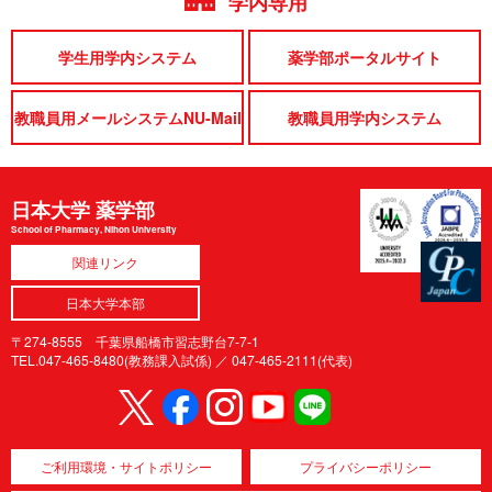
学内専用
学生用学内システム
薬学部ポータルサイト
教職員用メールシステムNU-Mail
教職員用学内システム
日本大学 薬学部
School of Pharmacy, Nihon University
関連リンク
日本大学本部
〒274-8555 千葉県船橋市習志野台7-7-1
TEL.047-465-8480(教務課入試係) ／
047-465-2111(代表)
ご利用環境・サイトポリシー
プライバシーポリシー