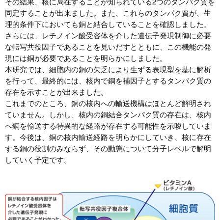
その結果、核に局在することが知られている2つのタンパク質を
同定することが出来ました。また、これらのタンパク質が、生
理的条件下においても銅と結合していることを確認しました。
さらには、レチノイン酸受容体を介した遺伝子発現制御に必要
な転写共役因子であることを見いだすとともに、この機能の発
現には銅が必要であることを明らかにしました。
本研究では、細胞内の銅の欠乏により生ずる表現型を基に解析
を行って、最終的には、核内で銅を補因子とするタンパク質の
存在を示すことが出来ました。
これまでのところ、銅の核内への輸送機構はほとんど解明され
ていません。しかし、核内の銅結合タンパク質の存在は、核内
へ銅を輸送する特異的な経路が存在する可能性を示唆していま
す。今後は、銅の核内輸送経路を明らかにしていき、核に存在
する銅の役割のみならず、その動態について分子レベルで解明
していく予定です。