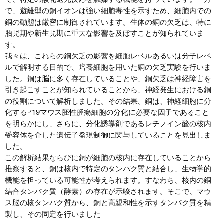
で、遊離型の銅イオンは強い細胞毒性を示すため、細胞内での
銅の動態は厳密に制御されています。生体の銅の欠乏は、特に
胎児期や新生児期に重大な影響を及ぼすことが知られていま
す。
我々は、これらの銅欠乏の影響を細胞レベルあるいは分子レベ
ルで解明する目的で、培養細胞を用いた銅の欠乏実験を行いま
した。銅は脳に多く存在していることや、銅欠乏は神経障害を
引き起こすことが知られていることから、神経発生における銅
の役割について解析しました。その結果、銅は、神経細胞に分
化するP19マウス胚性腫瘍細胞の分化に必要な因子であること
を明らかにし、さらに、分化誘導剤であるレチノイン酸の核内
受容体を介した遺伝子発現制御に関与していることを見出しま
した。
この解析結果ならびに銅が細胞の核内に存在していることから
推察すると、銅は核内で特定のタンパク質と結合し、生物学的
機能を担っている可能性が考えられます。すなわち、核内の銅
結合タンパク質（酵素）の存在が示唆されます。そこで、マウ
ス脳の核タンパク質から、銅と高親和性を示すタンパク質を精
製し、その同定を行いました