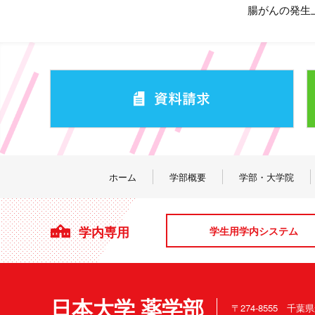
腸がんの発生
ホーム
学部概要
学部・大学院
学内専用
学生用学内システム
日本大学 薬学部
〒274-8555 千葉