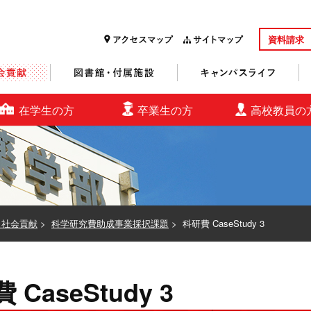
資料請求
研究・社会貢献
図書館・付属施設
キャンパスライフ
在学生の方
卒業生の方
高校教員の
・社会貢献
>
科学研究費助成事業採択課題
>
科研費 CaseStudy 3
 CaseStudy 3