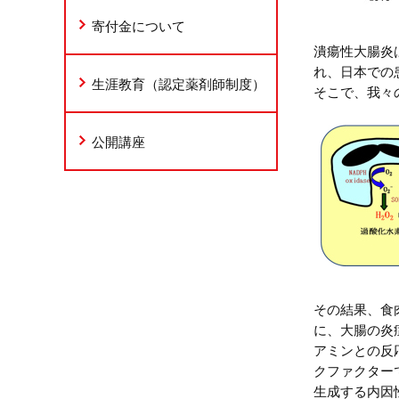
寄付金について
潰瘍性大腸炎
れ、日本での
生涯教育（認定薬剤師制度）
そこで、我々
公開講座
その結果、食
に、大腸の炎
アミンとの反
クファクター
生成する内因