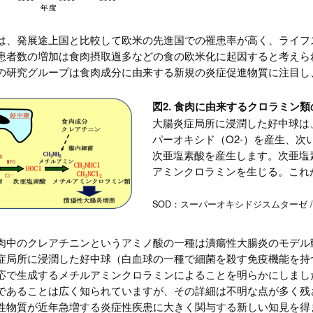
は、発展途上国と比較して欧米の先進国での罹患率が高く、ライフ
患者数の増加は食肉摂取過多などの食の欧米化に起因すると考えら
の研究グループは食肉成分に由来する新規の炎症促進物質に注目し
図2. 食肉に由来するクロラミン
大腸炎症局所に浸潤した好中球は、
パーオキシド（O2-）を産生、次
次亜塩素酸を産生します。次亜塩
アミンクロラミンを生じる。これ
SOD：スーパーオキシドジスムターゼ 
肉中のクレアチニンというアミノ酸の一種は潰瘍性大腸炎のモデル
症局所に浸潤した好中球（白血球の一種で細菌を殺す免疫機能を持
応で生成するメチルアミンクロラミンによることを明らかにしまし
であることは広く知られていますが、その詳細は不明な点が多く残さ
性物質が近年急増する炎症性疾患に大きく関与する新しい知見を得