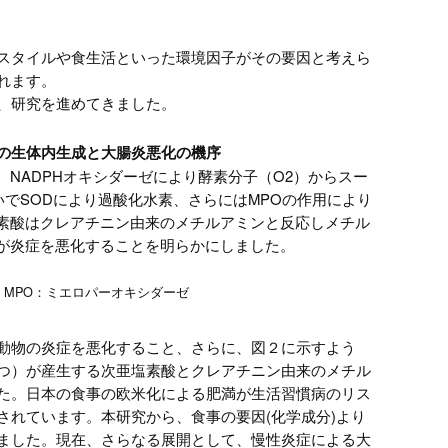
スタイルや食生活といった環境因子がその要因と考えら
れます。
、研究を進めてきました。
類の生体内生成と大腸炎悪化の機序
NADPHオキシダーゼにより酵素分子（O2）からスー
いでSODにより過酸化水素、さらにはMPOの作用により
素酸はクレアチニン由来のメチルアミンと反応しメチル
が炎症を悪化することを明らかにしました。
/ MPO：ミエロパーオキシダーゼ
動物の炎症を悪化すること、さらに、図２に示すよう
つ）が産生する次亜塩素酸とクレアチニン由来のメチル
た。日本の食事の欧米化による肥満が生活習慣病のリス
れています。本研究から、食事の要因(化学成分)より
ました。現在、さらなる展開として、慢性炎症による大