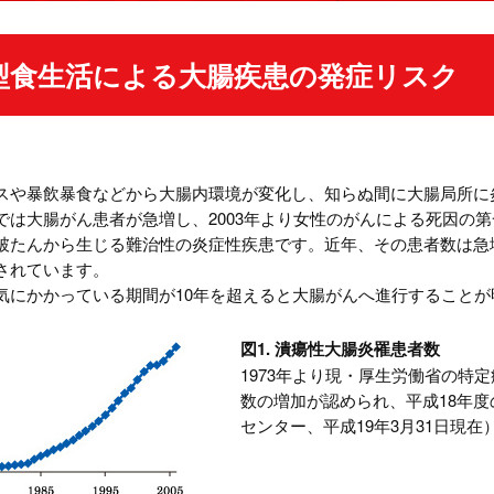
型食生活による大腸疾患の発症リスク
スや暴飲暴食などから大腸内環境が変化し、知らぬ間に大腸局所に
では大腸がん患者が急増し、2003年より女性のがんによる死因の
破たんから生じる難治性の炎症性疾患です。近年、その患者数は急
されています。
気にかかっている期間が10年を超えると大腸がんへ進行すること
図1. 潰瘍性大腸炎罹患者数
1973年より現・厚生労働省の特
数の増加が認められ、平成18年度
センター、平成19年3月31日現在