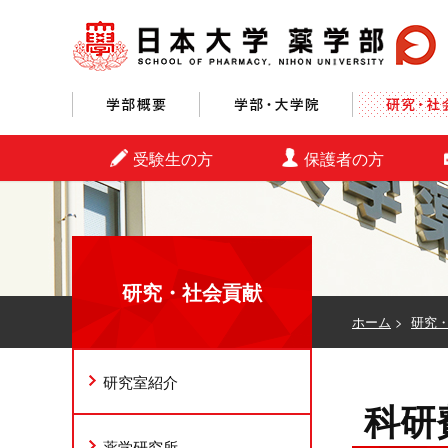
学部概要
学部・大学院
受験生の方
保護者の方
研究・社会貢献
ホーム
>
研究
研究室紹介
科研費
薬学研究所