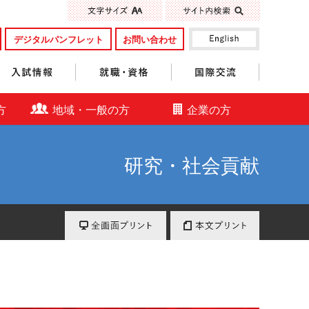
標準
大きく
デジタルパンフレット
お問い合わせ
入試情報
就職・資格
国際交流
方
地域・一般の方
企業の方
研究・社会貢献
全画面プリント
本文プリント