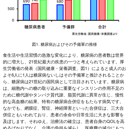
図1. 糖尿病およびその予備軍の推移
食生活や生活習慣の急激な変化により、糖尿病の患者数は世界
的に増大し、21世紀最大の疾患の一つと考えられています。厚
生労働省の発表（国民健康・栄養調査、図1）によると成人のお
よそ6人に1人は糖尿病ないしはその予備軍と推計されることか
ら、糖尿病は21世紀の国民病として注目されています。糖尿病
は、細胞内への糖の取り込みに重要なインスリンの作用不足の
ために糖代謝やタンパク質代謝、脂質代謝に異常が生じ、慢性
的な高血糖の結果、特有の糖尿病合併症をもたらす病気です。
なかでも、網膜症、腎症、神経障害といった合併症は、三大合
併症ともいわれており、患者の余命や日常生活に大きな影響を
及ぼします。それゆえ、治療法の確立は、患者自身のQOLを高
めるばかりでなく、介護の負担を減らし、医療費の減少にもつ