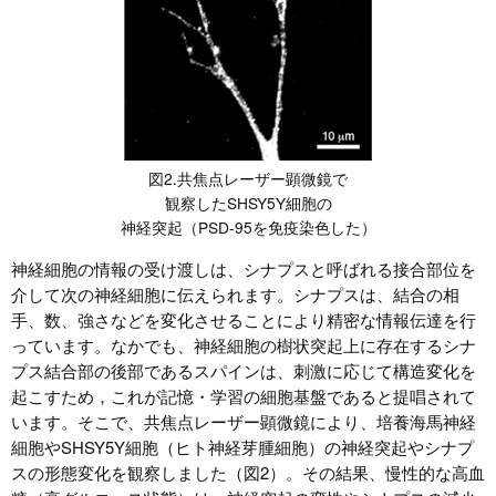
図2.共焦点レーザー顕微鏡で
観察したSHSY5Y細胞の
神経突起（PSD-95を免疫染色した）
神経細胞の情報の受け渡しは、シナプスと呼ばれる接合部位を
介して次の神経細胞に伝えられます。シナプスは、結合の相
手、数、強さなどを変化させることにより精密な情報伝達を行
っています。なかでも、神経細胞の樹状突起上に存在するシナ
プス結合部の後部であるスパインは、刺激に応じて構造変化を
起こすため，これが記憶・学習の細胞基盤であると提唱されて
います。そこで、共焦点レーザー顕微鏡により、培養海馬神経
細胞やSHSY5Y細胞（ヒト神経芽腫細胞）の神経突起やシナプ
スの形態変化を観察しました（図2）。その結果、慢性的な高血