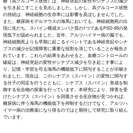
糖（高グルコース状態）は、神経突起の変性やシナプスの減少
を引き起こすことを見出しました。しかし、高グルコース状態
の持続は、神経細胞の生存率には影響を及ぼしませんでした。
また、糖尿病モデルマウスの海馬においても、神経細胞死の出
現に先だち、スパイン構成タンパク質の1つであるPSD-95の発
現低下が認められました。近年、アルツハイマー病の脳でも、
神経細胞死よりも早期に起こるイベントである神経突起やシナ
プスの減少が記憶障害に重要な役割を演じていることが報告さ
れています。これらの結果をあわせると、血糖コントロールの
破綻は、神経突起の変性やシナプス減少を引き起こす事によ
り、記憶・学習を司る海馬の機能低下に関与することが示唆さ
れました。現在は、このシナプス（スパイン）の変性に関与す
る分子の同定を行うとともに、シナプス（スパイン）形成を制
御する化合物の探索を行っています。本研究により、障害を受
けたシナプス（スパイン）を回復させる化合物が見つかれば、
糖尿病に伴う海馬の機能低下を抑制するだけでなく、アルツハ
イマー病の治療薬になり得るのではと期待して研究に取り組ん
でいます。