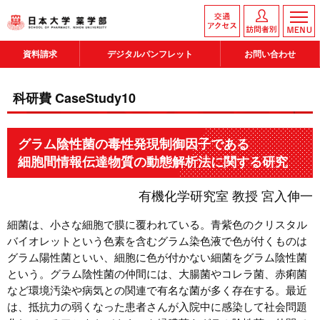
資料請求
デジタルパンフレット
お問い合わせ
科研費 CaseStudy10
グラム陰性菌の毒性発現制御因子である
細胞間情報伝達物質の動態解析法に関する研究
有機化学研究室 教授 宮入伸一
細菌は、小さな細胞で膜に覆われている。青紫色のクリスタル
バイオレットという色素を含むグラム染色液で色が付くものは
グラム陽性菌といい、細胞に色が付かない細菌をグラム陰性菌
という。グラム陰性菌の仲間には、大腸菌やコレラ菌、赤痢菌
など環境汚染や病気との関連で有名な菌が多く存在する。最近
は、抵抗力の弱くなった患者さんが入院中に感染して社会問題