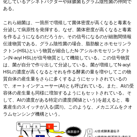
化しているアシネトバクターや緑膿菌もグラム陰性菌の仲間で
ある。
これら細菌は、一箇所で増殖して菌体密度が高くなると毒素を
分泌して病原性を発揮する。なぜ、菌体密度が高くなると毒素
を作るようになるのだろうか。その信号になるのが細胞間情報
伝達物質である。グラム陰性菌の場合、脂肪酸とホモセリンラ
クトン(HSL)という物質が縮合したN-アシルホモセリンラクト
ン(N-acyl HSL)が信号物質として機能している。この信号物質
は、菌が自分で作り出して分泌している。菌が増殖してN-acyl
HSLの濃度が高くなるとそれを作る酵素の量を増やしてこの物
質自体の産生量をさらに多くするようにセットされているの
で、オートインデューサー(AI)とも呼ばれている。また、AIの受
容体の産生量も同様に増加するようにもセットされている。そ
して、AIの濃度がある特定の濃度(閾値という)を超えると、毒
素産生のスイッチが入る(図1)。このような、メカニズムをクオ
ラムセンシング機構という。