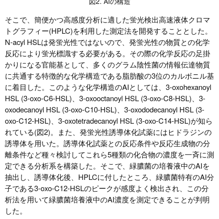
図2. AIの構造
そこで、簡便かつ高感度分析に適した蛍光検出高速液体クロマ
トグラフィー(HPLC)を利用した測定法を開発することとした。
N-acyl HSLは発蛍光性ではないので、発蛍光性の物質との化学
反応により蛍光標識する必要がある。その際の化学反応の足掛
かりになる官能基として、多くのグラム陰性菌の情報伝達物質
に共通する特徴的な化学構造である脂肪酸の3位のカルボニル基
に着目した。このような化学構造のAIとしては、3-oxohexanoyl
HSL (3-oxo-C6-HSL)、3-oxooctanoyl HSL (3-oxo-C8-HSL)、3-
oxodecanoyl HSL (3-oxo-C10-HSL)、3-oxododecanoyl HSL (3-
oxo-C12-HSL)、3-oxotetradecanoyl HSL (3-oxo-C14-HSL)が知ら
れている(図2)。また、発蛍光性誘導体化試薬にはヒドラジンの
誘導体を用いた。誘導体化試薬との反応条件や反応生成物の分
離条件など種々検討してこれら5種類の化合物の濃度を一斉に測
定できる分析系を構築した。そこで、緑膿菌の培養液中のAIを
抽出し、誘導体化後、HPLCに付したところ、緑膿菌特有のAI分
子である3-oxo-C12-HSLのピークが感度よく検出され、この分
析法を用いて緑膿菌培養液中のAI濃度を測定できることが判明
した。