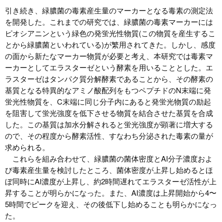
引き続き、緑膿菌の毒素産生量のマーカーとなる毒素の測定法
を開発した。これまでの研究では、緑膿菌の毒素マーカーには
ピオシアニンという緑色の発蛍光性物質(この物質を産生するこ
とから緑膿菌といわれている)が繁用されてきた。しかし、感度
の面から新たなマーカー物質が必要と考え、本研究では毒素マ
ーカーとしてエラスターゼという酵素を用いることとした。エ
ラスターゼはタンパク質分解酵素であることから、その酵素の
基質となる特異的なアミノ酸配列をもつペプチドのN末端に発
蛍光性物質を、C末端に同じ分子内にあると発蛍光物質の励起
を阻害して蛍光強度を低下させる物質を結合させた基質を合成
した。この基質は加水分解されると蛍光強度が顕著に増大する
ので、その程度から酵素活性、すなわち分泌された毒素の量が
求められる。
これらを組み合わせて、緑膿菌の菌体密度とAI分子濃度およ
び毒素産生量を検討したところ、菌体密度が上昇し始めるとほ
ぼ同時にAI濃度が上昇し、約2時間遅れてエラスターゼ活性が上
昇することが明らかになった。また、AI濃度は上昇開始から4〜
5時間でピークを迎え、その後低下し始めることも明らかになっ
た。