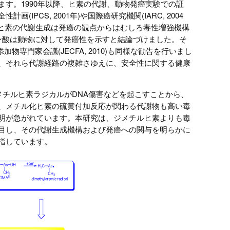
す。1990年以降、ヒ素の代謝、動物発癌実験での証
CS, 2001年)や国際癌研究機関(IARC, 2004
ルヒ素の代謝生成は発癌の観点からはむしろ毒性増強機構
シン酸は動物に対して発癌性を示すと結論づけました。そ
品添加物専門家会議(JECFA, 2010)も同様な勧告を行いまし
、それら代謝経路の複雑さゆえに、安全性に関する健康
ジメチルヒ素ラジカルがDNA傷害などを起こすことから、
、メチル化ヒ素の硫黄付加反応が関わる代謝物も高い毒
明が急がれています。本研究は、ジメチルヒ素よりも毒
目し、その代謝生成機構および発癌への関与を明らかに
指しています。