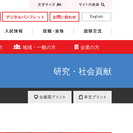
標準
大きく
デジタルパンフレット
お問い合わせ
入試情報
就職・資格
国際交流
方
地域・一般の方
企業の方
研究・社会貢献
全画面プリント
本文プリント