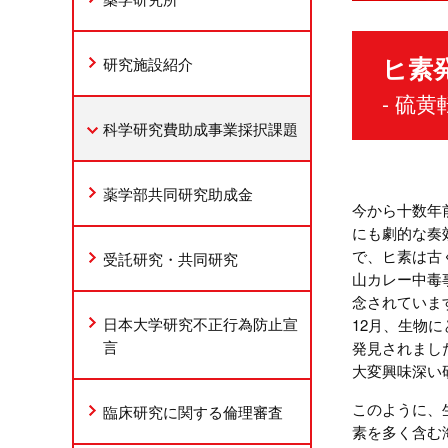
ヒ素
研究施設紹介
- 硫
科学研究費助成事業採択課題
薬学部共同研究助成金
今から十数年
にも劇的な奏
で、ヒ素は古
受託研究・共同研究
山カレー中毒
念されていま
日本大学研究不正行為防止宣
12月、生物
言
発見されまし
大変興味深い
このように、
臨床研究に関する倫理審査
素を多く含む