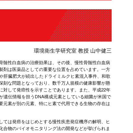
環境衛生学研究室 教授 山中健三
骨髄性白血病の治療効果は、その後、慢性骨髄性白血病
製剤は医薬品としての重要な位置を占めています。一方
死や肝臓肥大が続出したドライミルクヒ素混入事件、和歌
深刻な問題となっており、数千万人規模の健康影響が懸
に対して発癌性を示すことであります。また、平成22年
が遺伝情報を担うDNA構成元素としている細菌が米国で
要元素が別の元素、特にヒ素で代用できる生物の存在は
しては発癌をはじめとする慢性疾患発症機序の解明、ヒ
化合物のバイオモニタリング法の開発などが挙げられま