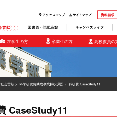
資料請求
研究・社会貢献
図書館・付属施設
キャンパスライフ
在学生の方
卒業生の方
高校教員の
・社会貢献
>
科学研究費助成事業採択課題
>
科研費 CaseStudy11
 CaseStudy11