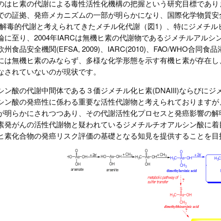
のはヒ素の代謝による毒性活性化機構の把握という研究目標でありま
の証拠、発癌メカニズムの一部が明らかになり、国際化学物質安全性計画(IP
の解毒的代謝と考えられてきたメチル化代謝（図1）、特にジメチ
論に至り、2004年IARCは無機ヒ素の代謝物であるジメチルアル
食品安全機関(EFSA, 2009)、IARC(2010)、FAO/WHO合同食
には無機ヒ素のみならず、多様な化学形態を示す有機ヒ素が存在し
なされていないのが現状です。
シン酸の代謝中間体である３価ジメチル化ヒ素(DNAIII)ならびに
シン酸の発癌性に係わる重要な活性代謝物と考えられておりますが
が明らかにされつつあり、その代謝活性化プロセスと発癌影響の解
素発がんの活性代謝物と疑われているジメチルチオアルシン酸に着
ヒ素化合物の発癌リスク評価の基礎となる知見を提供することを目