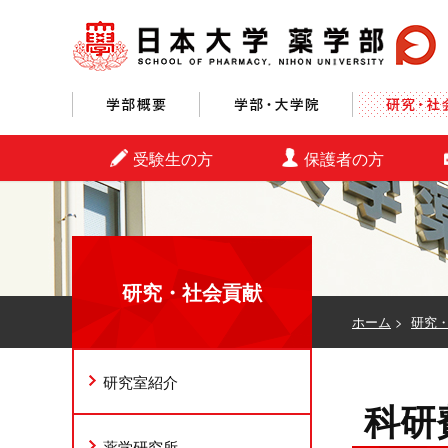
学部概要
学部・大学院
受験生の方
保護者の方
研究・社会貢献
ホーム
>
研究
研究室紹介
科研費
薬学研究所