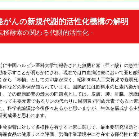
発がんの新規代謝的活性化機構の解明
黄転移酵素の関わる代謝的活性化 -
前に中国ハルピン医科大学で報告された無機ヒ素（亜ヒ酸）の急性
効を示すことが明らかにされ、現在では白血病治療において亜ヒ酸
くから「毒物」としての印象が深く、昭和30年人工栄養児で衰弱
事件などの事例が知られています。国際的には飲料水のヒ素汚染が
す。その健康影響の最大の問題点としては、皮膚、肺、肝臓、膀胱
にとって主要元素であるリンの代わりに周期表で同族元素であるヒ素
た。科学的論議は今後多々あるかと思いますが、生体を構成する主
研究成果と思われます。
生物影響に対して多様性を有するヒ素に関して、最重要研究課題と
海産食品の健康リスク評価、労働作業環境中に存在する揮発性ヒ素