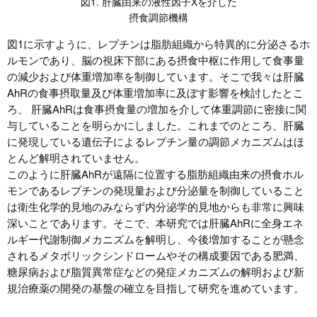
図1. 肝臓由来の液性因子Xを介した
摂食調節機構
図1に示すように、レプチンは脂肪組織から特異的に分泌さるホ
ルモンであり、脳の視床下部にある摂食中枢に作用して食事量
の減少および体重増加率を制御しています。そこで我々は肝臓
AhRの食事摂取量及び体重増加率に及ぼす影響を検討したとこ
ろ、 肝臓AhRは食事摂食量の増加を介して体重調節に密接に関
与していることを明らかにしました。これまでのところ、肝臓
に発現している遺伝子によるレプチン量の調節メカニズムはほ
とんど解明されていません。
このように肝臓AhRが遠隔に位置する脂肪組織由来の摂食ホル
モンであるレプチンの発現量および分泌量を制御していること
は衛生化学的見地のみならず内分泌学的見地からも非常に興味
深いことであります。そこで、本研究では肝臓AhRに全身エネ
ルギー代謝制御メカニズムを解明し、今後増加することが懸念
されるメタボリックシンドロームやその構成要因である肥満、
糖尿病および脂質異常症などの発症メカニズムの解明および新
規治療薬の開発の基盤の確立を目指して研究を進めています。