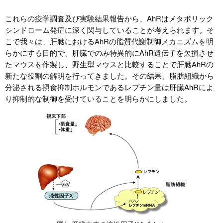
これらの疫学調査及び実験結果報告から、AhRはメタボリック
シンドローム発症に深く関与していることが考えられます。そ
こで我々は、肝臓におけるAhRの脂質代謝制御メカニズムを明
らかにする目的で、肝臓でのみ特異的にAhR遺伝子を欠損させ
たマウスを作製し、野生型マウスと比較することで肝臓AhRの
新たな役割の解明を行ってきました。その結果、脂肪組織から
分泌される摂食抑制ホルモンであるレプチン量は肝臓AhRによ
り抑制的な制御を受けていることを明らかにしました。