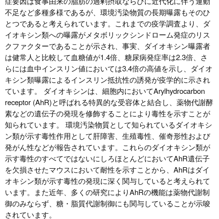
症要因は食事由来の脂肪の過剰摂取ならびに近代化に伴う運動
不足など多種多様であるが、環境汚染物質の長期曝露もそのひ
とつであると考えられています。これまでの疫学調査より、ダ
イオキシン類への曝露がメタボリックシンドローム発症のリス
クファクターであることが示され、事実、ダイオキシン曝露者
は健常人と比較して血糖値が1.4倍、糖尿病発症率は2.3倍、さ
らには血中インスリン値においては3.4倍の高値を示し、ダイオ
キシン類曝露によるインスリン抵抗性の誘発が疫学的に示され
ています。 ダイオキシンは、細胞内においてArylhydrocarbon
receptor (AhR)と呼ばれる特異的な受容体と結合し、薬物代謝酵
素などの遺伝子の発現を修飾することにより毒性を示すことが
知られています。 環境汚染物質として知られているダイオキシ
ン類が示す毒性作用として肝障害、生殖毒性、催奇形性および
発がん性などが報告されています。これらのダイオキシン類が
示す毒性のすべてではないにしろほとんどにおいてAhR遺伝子
を欠損させたマウスにおいて耐性を示すことから、AhRはダイ
オキシン類が示す毒性の発現に深く関与していると考えられて
います。また近年、多くの研究によりAhRの機能は薬物代謝制
御のみならず、糖・脂質代謝制御にも関与していることが示唆
されています。