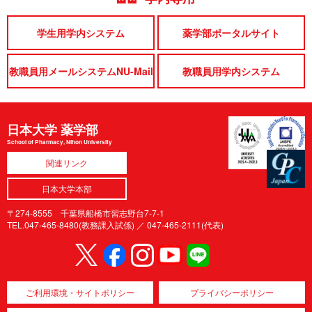
学生用学内システム
薬学部ポータルサイト
教職員用メールシステムNU-Mail
教職員用学内システム
日本大学 薬学部
School of Pharmacy, Nihon University
関連リンク
日本大学本部
〒274-8555 千葉県船橋市習志野台7-7-1
TEL.047-465-8480(教務課入試係) ／
047-465-2111(代表)
ご利用環境・サイトポリシー
プライバシーポリシー