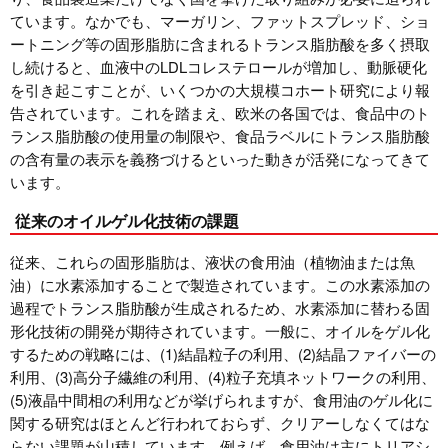
ています。なかでも、マーガリン、ファットスプレッド、ショ
ートニング等の固形脂肪に含まれるトランス脂肪酸を多く摂取
し続けると、血液中のLDLコレステロールが増加し、動脈硬化
を引き起こすことが、いくつかの大規模コホート研究により報
告されています。これを踏まえ、欧米の各国では、食品中のト
ランス脂肪酸の使用量の制限や、食品ラベルにトランス脂肪酸
の含有量の表示を義務づけるといった動きが活発になってきて
います。
従来のオイルゲル化技術の課題
従来、これらの固形脂肪は、液状の食用油（植物油または魚
油）に水素添加することで製造されています。この水素添加の
過程でトランス脂肪酸が生成されるため、水素添加に替わる固
形化技術の開発が期待されています。一般に、オイルをゲル化
するための戦略には、(1)結晶粒子の利用、(2)結晶ファイバーの
利用、(3)高分子繊維の利用、(4)粒子充填ネットワークの利用、
(5)液晶中間相の利用などが挙げられますが、食用油のゲル化に
関する研究はほとんど行われておらず、クリアーしなくてはな
らない課題が山積しています。例えば、食用油は主にトリアシ