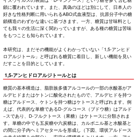
鎖に覆われています。また、真偽のほどは別にして、日本人の
好きな性格判断に用いられるABO式血液型は、抗原分子中の糖
鎖構造のわずかな違いに基づきます。一方、糖質は甘味料とし
ても我々の生活に深く関わっていますが、ある種の糖質は苦味
をもつことも知られています。
本研究は、まだその機能がよくわかっていない「1,5-アンヒド
ロアルジトール」と呼ばれる糖質に着目し、新しい機能を見い
だすことを目的としています。
1,5-アンヒドロアルジトールとは
糖質の基本構造は、脂肪族多価アルコールの一部の水酸基がア
ルデヒドまたはケトンに酸化されたもので、アルデヒドを持つ
糖はアルドース、ケトンを持つ糖はケトースと呼ばれます。例
えば、代表的な単糖であるD-グルコース（ブドウ糖）はアルド
−スであり、D-フルクトース（果糖）はケトースに分類されま
す。単糖の中でも五炭糖や六炭糖は、カルボニル基と水酸基と
の間に分子内ヘミアセタールを形成し（下図、環状アルドース
の赤点線囲みの部分）、安定な環構造をとります。一方、アル