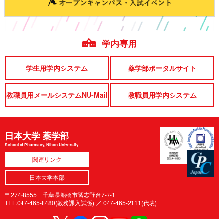
学内専用
学生用学内システム
薬学部ポータルサイト
教職員用メールシステムNU-Mail
教職員用学内システム
日本大学 薬学部
School of Pharmacy, Nihon University
関連リンク
日本大学本部
〒274-8555 千葉県船橋市習志野台7-7-1
TEL.047-465-8480(教務課入試係) ／
047-465-2111(代表)