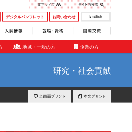
標準
大きく
デジタルパンフレット
お問い合わせ
入試情報
就職・資格
国際交流
方
地域・一般の方
企業の方
研究・社会貢献
全画面プリント
本文プリント