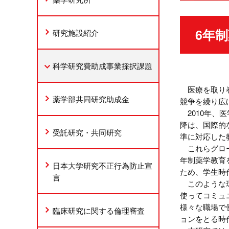
6年
研究施設紹介
科学研究費助成事業採択課題
医療を取り巻
薬学部共同研究助成金
競争を繰り広
2010年、
降は、国際的
受託研究・共同研究
準に対応した
これらグローバ
年制薬学教育
日本大学研究不正行為防止宣
ため、学生時
言
このような環
使ってコミュ
様々な職場で
臨床研究に関する倫理審査
ョンをとる時