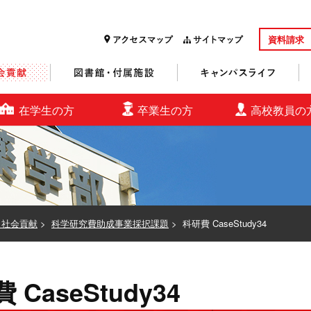
資料請求
研究・社会貢献
図書館・付属施設
キャンパスライフ
在学生の方
卒業生の方
高校教員の
・社会貢献
>
科学研究費助成事業採択課題
>
科研費 CaseStudy34
 CaseStudy34