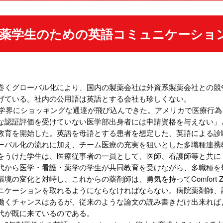
制薬学生のための英語コミュニケーショ
くグローバル化により、国内の製薬会社は外資系製薬会社との競争
げている。社内の公用語は英語とする会社も珍しくない。
医学界にショッキングな通達が飛び込んできた。アメリカで医療行為を
な認証評価を受けていない医学部出身者には申請資格を与えない」
教育を開始した。英語を母語とする患者を想定した、英語による診
ル化の流れに加え、チーム医療の充実を狙いとした多職種連携教育（Interpr
をうけた学生は、医療従事者の一員として、医師、看護師等と共に
代から医学・看護・薬学の学生が共同教育を受けながら、多職種を
境の変化と対峙し、これからの薬剤師は、勇気を持ってComfort 
ニケーションを取れるようにならなければならない。病院薬剤師、
働くチャンスはあるが、従来のような論文の読み書きだけ出来れば
代が既に来ているのである。