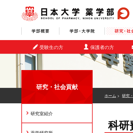
学部概要
学部・大学院
受験生の方
保護者の方
研究・社会貢献
ホーム
>
研究
研究室紹介
科研費
薬学研究所