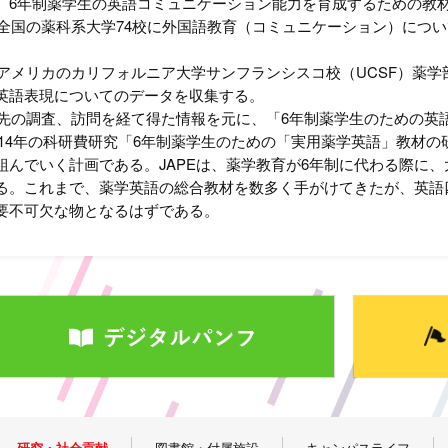
6年制薬学生の英語コミュニケーション能力を育成するための教
、全国の薬科系大学74校に外国語教育（コミュニケーション）につ
、アメリカのカリフォルニア大学サンフランシスコ校（UCSF）薬学
英語表現についてのデータを収集する。
、先の調査、訪問を経て得た情報を元に、「6年制薬学生のための英
2014年の科研費研究「6年制薬学生のための「実用薬学英語」教材の
組んでいく計画である。JAPEは、薬学教育が6年制に代わる際に
る。これまで、薬学英語の総合教材を数多く手がけてきたが、英語四技
要不可欠な物となるはずである。
研究・社会貢献
図書館・付属施設
キャンパスライフ