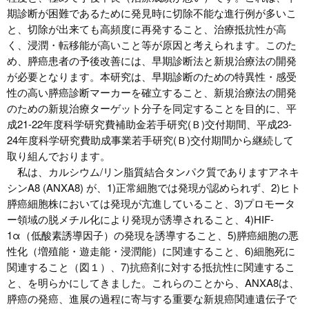
期診断が困難であるために発見時に切除不能な進行例が多いこ
と、切除が出来ても高頻度に再発すること、治療抵抗性が高
く、浸潤・転移能が高いこと等が原因と考えられます。このた
め、膵癌患者の予後改善には、早期診断法と新規治療法の開発
が必要となります。本研究は、早期診断のための特異性・感受
性の高い膵癌診断マーカーを確立すること、新規治療法の開発
のための新規治療ターゲット分子を同定することを目的に、平
成21-22年度科学研究費補助金若手研究(Ｂ)交付期間、平成23-
24年度科学研究費助成事業若手研究(Ｂ)交付期間から継続して
取り組んでおります。
私は、カルシウム/リン脂質結合タンパク質でありますアネキ
シンA8 (ANXA8) が、1)正常細胞では発現が認められず、2)ヒト
膵癌細胞株においては発現が亢進していること、3)プロモータ
ー領域の脱メチル化により発現が誘導されること、4)HIF-
1α（低酸素誘導因子）の発現を誘導すること、5)膵癌細胞の悪
性化（増殖能・遊走能・浸潤能）に関連すること、6)細胞死に
関連すること（図１）、7)抗癌剤に対する抵抗性に関連するこ
と、を明らかにしてきました。これらのことから、ANXA8は、
膵癌の発癌、進展の過程に寄与する重要な新規癌関連遺伝子で