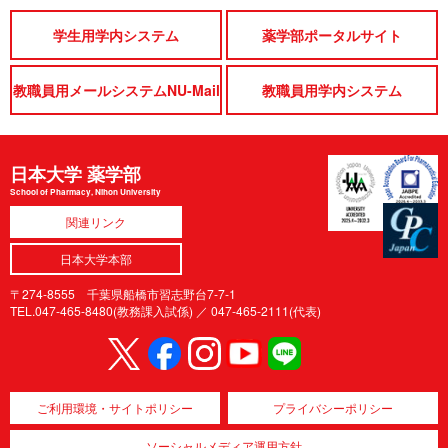
学生用学内システム
薬学部ポータルサイト
教職員用メールシステムNU-Mail
教職員用学内システム
日本大学 薬学部
School of Pharmacy, Nihon University
関連リンク
日本大学本部
〒274-8555 千葉県船橋市習志野台7-7-1
TEL.047-465-8480(教務課入試係) ／
047-465-2111(代表)
ご利用環境・サイトポリシー
プライバシーポリシー
ソーシャルメディア運用方針