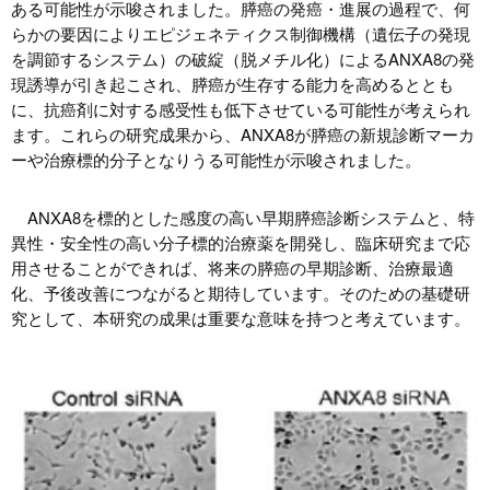
ある可能性が示唆されました。膵癌の発癌・進展の過程で、何
らかの要因によりエピジェネティクス制御機構（遺伝子の発現
を調節するシステム）の破綻（脱メチル化）によるANXA8の発
現誘導が引き起こされ、膵癌が生存する能力を高めるととも
に、抗癌剤に対する感受性も低下させている可能性が考えられ
ます。これらの研究成果から、ANXA8が膵癌の新規診断マーカ
ーや治療標的分子となりうる可能性が示唆されました。
ANXA8を標的とした感度の高い早期膵癌診断システムと、特
異性・安全性の高い分子標的治療薬を開発し、臨床研究まで応
用させることができれば、将来の膵癌の早期診断、治療最適
化、予後改善につながると期待しています。そのための基礎研
究として、本研究の成果は重要な意味を持つと考えています。