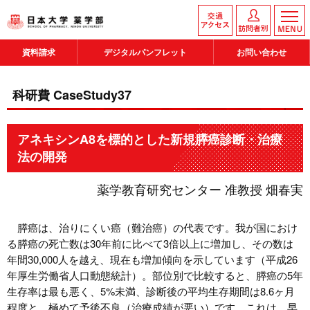
資料請求
デジタルパンフレット
お問い合わせ
科研費 CaseStudy37
アネキシンA8を標的とした新規膵癌診断・治療
法の開発
薬学教育研究センター 准教授 畑春実
膵癌は、治りにくい癌（難治癌）の代表です。我が国におけ
る膵癌の死亡数は30年前に比べて3倍以上に増加し、その数は
年間30,000人を越え、現在も増加傾向を示しています（平成26
年厚生労働省人口動態統計）。部位別で比較すると、膵癌の5年
生存率は最も悪く、5%未満、診断後の平均生存期間は8.6ヶ月
程度と、極めて予後不良（治療成績が悪い）です。これは、早