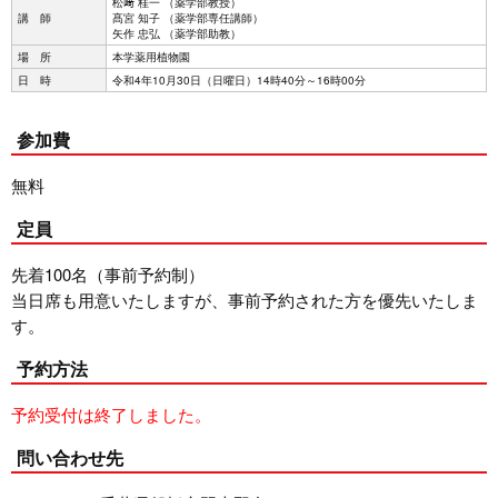
松﨑 桂一 （薬学部教授）
講 師
髙宮 知子 （薬学部専任講師）
矢作 忠弘 （薬学部助教）
場 所
本学薬用植物園
日 時
令和4年10月30日（日曜日）14時40分～16時00分
参加費
無料
定員
先着100名（事前予約制）
当日席も用意いたしますが、事前予約された方を優先いたしま
す。
予約方法
予約受付は終了しました。
問い合わせ先