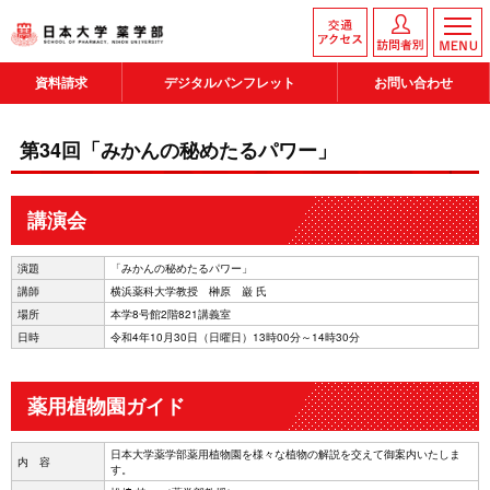
資料請求
デジタルパンフレット
お問い合わせ
第34回「みかんの秘めたるパワー」
講演会
演題
「みかんの秘めたるパワー」
講師
横浜薬科大学教授 榊原 巌 氏
場所
本学8号館2階821講義室
日時
令和4年10月30日（日曜日）13時00分～14時30分
薬用植物園ガイド
日本大学薬学部薬用植物園を様々な植物の解説を交えて御案内いたしま
内 容
す。