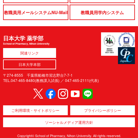
教職員用メールシステムNU-Mail
教職員用学内システム
日本大学 薬学部
School of Pharmacy, Nihon University
関連リンク
日本大学本部
〒274-8555 千葉県船橋市習志野台7-7-1
TEL.047-465-8480(教務課入試係) ／
047-465-2111(代表)
ご利用環境・サイトポリシー
プライバシーポリシー
ソーシャルメディア運用方針
Copyright© School of Pharmacy, Nihon University. All rights reserved.