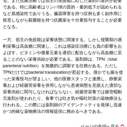
る。また抗菌治療では宿主の免疫能に応じた薬剤の選択が必要
である。特に高齢者はリンパ球の質的・量的低下が認められる
など易感染性でありうる。臓器障害を持つ症例も多く副作用に
留意しながら殺菌能を持つ抗菌薬を十分量投与することが必要
となる。
一方、宿主の免疫能は栄養状態に関連する。しかし侵襲期の過
剰栄養は高血糖に関連し、これは感染症治療にも負の影響をお
よぼす。ビタミンや微量元素を適切に配合しながら高血糖に至
ることのない栄養供給が必要である。薬剤師は、TPN（total
parenteral nutrition）を無菌的に調製する任務がある。ただし
TPNだけではbacterial translocationが惹起する。僅かでも腸を使
った栄養投与が望ましい。他の医療スタッフと連携し、静脈栄
養および経腸管栄養を併用しながら患者病態を見据えた適切な
栄養供給に関与しなければならない。経腸管栄養では腸管蠕動
亢進剤が使われたり、食事では吐き気や嘔吐対策の薬物療法も
行われる。この際には薬剤師のアイデンティティを発揮し迅速
かつ的確な薬物療法の情報提供に務めるべきである。
ページの先頭へ戻る