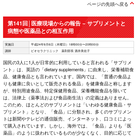
ページの先頭へ戻る
第141回│医療現場からの報告 − サプリメントと
病態や医薬品との相互作用
実施日
平成24年9月6日（木曜日）18時00分〜20時00分
講師
ビオセラクリニック 薬剤部長 酒井美佐子
国民の3人に1人が日常的に利用していると言われる「サプリメ
ント」は、英語の「dietary supplements」に由来し、栄養補助食
品、健康食品とも言われています。国内では、「普通の食品よ
りも健康に良いとして販売される食品」を健康食品と称します
が、特別用途食品、特定保健用食品、栄養機能食品を除いて
は、法律上（薬事法および食品衛生法）の定義はありません。
このため、ほとんどのサプリメントは「いわゆる健康食品・サ
プリメント」となり、「食品」に分類され、多くのサプリメン
トは新聞やテレビの通信販売、インターネット、口コミによっ
て購入されています。しかし、海外では、「食品」よりも「医
薬品」のように扱われているものが少なくなく、目的に応じて