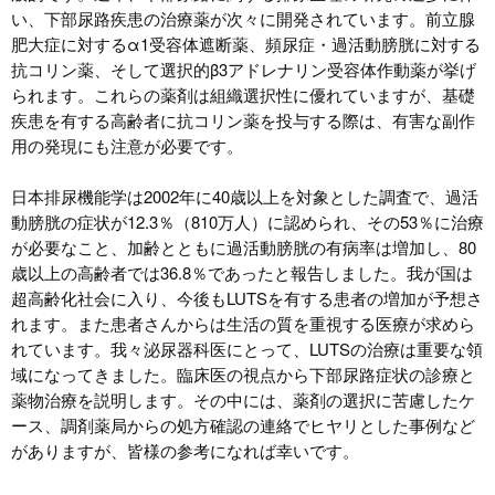
い、下部尿路疾患の治療薬が次々に開発されています。前立腺
肥大症に対するα1受容体遮断薬、頻尿症・過活動膀胱に対する
抗コリン薬、そして選択的β3アドレナリン受容体作動薬が挙げ
られます。これらの薬剤は組織選択性に優れていますが、基礎
疾患を有する高齢者に抗コリン薬を投与する際は、有害な副作
用の発現にも注意が必要です。
日本排尿機能学は2002年に40歳以上を対象とした調査で、過活
動膀胱の症状が12.3％（810万人）に認められ、その53％に治療
が必要なこと、加齢とともに過活動膀胱の有病率は増加し、80
歳以上の高齢者では36.8％であったと報告しました。我が国は
超高齢化社会に入り、今後もLUTSを有する患者の増加が予想さ
れます。また患者さんからは生活の質を重視する医療が求めら
れています。我々泌尿器科医にとって、LUTSの治療は重要な領
域になってきました。臨床医の視点から下部尿路症状の診療と
薬物治療を説明します。その中には、薬剤の選択に苦慮したケ
ース、調剤薬局からの処方確認の連絡でヒヤリとした事例など
がありますが、皆様の参考になれば幸いです。