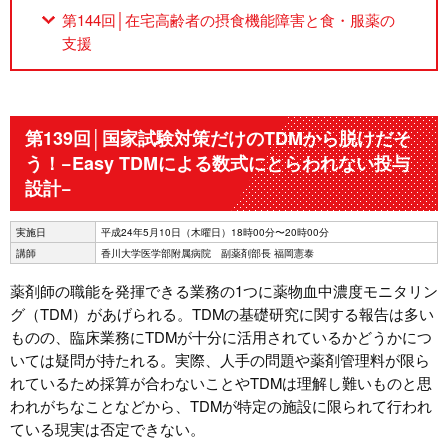
第144回│在宅高齢者の摂食機能障害と食・服薬の
支援
第139回│国家試験対策だけのTDMから脱けだそ
う！−Easy TDMによる数式にとらわれない投与
設計−
実施日
平成24年5月10日（木曜日）18時00分〜20時00分
講師
香川大学医学部附属病院 副薬剤部長 福岡憲泰
薬剤師の職能を発揮できる業務の1つに薬物血中濃度モニタリン
グ（TDM）があげられる。TDMの基礎研究に関する報告は多い
ものの、臨床業務にTDMが十分に活用されているかどうかにつ
いては疑問が持たれる。実際、人手の問題や薬剤管理料が限ら
れているため採算が合わないことやTDMは理解し難いものと思
われがちなことなどから、TDMが特定の施設に限られて行われ
ている現実は否定できない。