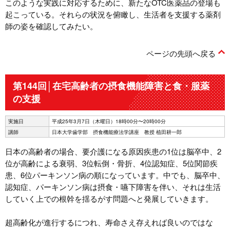
このような実践に対応するために、新たなOTC医薬品の登場も
起こっている。それらの状況を俯瞰し、生活者を支援する薬剤
師の姿を確認してみたい。
ページの先頭へ戻る
第144回│在宅高齢者の摂食機能障害と食・服薬
の支援
実施日
平成25年3月7日（木曜日）18時00分〜20時00分
講師
日本大学歯学部 摂食機能療法学講座 教授 植田耕一郎
日本の高齢者の場合、要介護になる原因疾患の1位は脳卒中、2
位が高齢による衰弱、3位転倒・骨折、4位認知症、5位関節疾
患、6位パーキンソン病の順になっています。中でも、脳卒中、
認知症、パーキンソン病は摂食・嚥下障害を伴い、それは生活
していく上での根幹を揺るがす問題へと発展していきます。
超高齢化が進行するにつれ、寿命さえ存えれば良いのではな