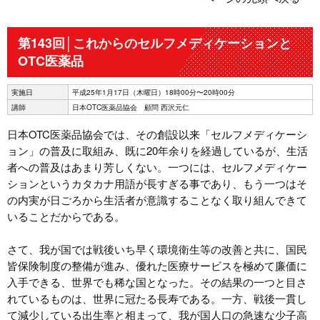
第143回│これからのセルフメディケーションと
OTC医薬品
実施日
平成25年1月17日（木曜日）18時00分〜20時00分
講師
日本OTC医薬品協会 顧問 西沢元仁
日本OTC医薬品協会では、その創設以来「セルフメディケーシ
ョン」の普及に取組み、既に20年余りを経過しているが、生活
者への普及はあまり芳しくない。一つには、セルフメディケー
ションというカタカナ用語が長すぎる事であり、もう一つはそ
の内実が日ごろから生活者が意識することなく取り組んできて
いることだからである。
さて、我が国では戦後いち早く環境衛生等の改善と共に、国民
皆保険制度の整備が進み、優れた医療サービスを極めて廉価に
入手できる、世界でも稀な国となった。その結果の一つと目さ
れているものは、世界に冠たる長寿である。一方、戦後一貫し
て減少している出生率と相まって、我が国人口の急速な少子高