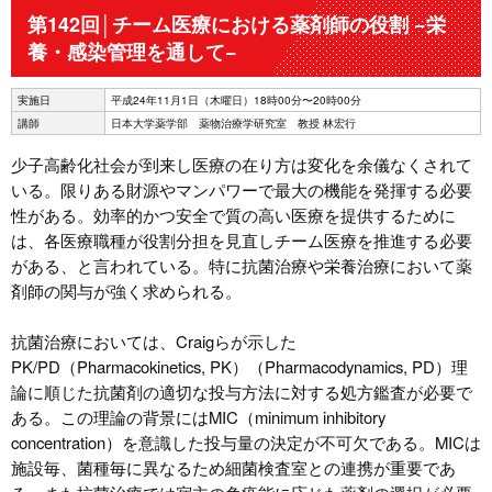
第142回│チーム医療における薬剤師の役割 −栄
養・感染管理を通して−
実施日
平成24年11月1日（木曜日）18時00分〜20時00分
講師
日本大学薬学部 薬物治療学研究室 教授 林宏行
少子高齢化社会が到来し医療の在り方は変化を余儀なくされて
いる。限りある財源やマンパワーで最大の機能を発揮する必要
性がある。効率的かつ安全で質の高い医療を提供するために
は、各医療職種が役割分担を見直しチーム医療を推進する必要
がある、と言われている。特に抗菌治療や栄養治療において薬
剤師の関与が強く求められる。
抗菌治療においては、Craigらが示した
PK/PD（Pharmacokinetics, PK）（Pharmacodynamics, PD）理
論に順じた抗菌剤の適切な投与方法に対する処方鑑査が必要で
ある。この理論の背景にはMIC（minimum inhibitory
concentration）を意識した投与量の決定が不可欠である。MICは
施設毎、菌種毎に異なるため細菌検査室との連携が重要であ