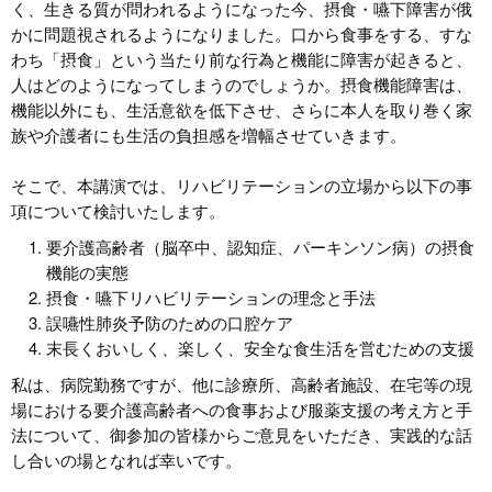
く、生きる質が問われるようになった今、摂食・嚥下障害が俄
かに問題視されるようになりました。口から食事をする、すな
わち「摂食」という当たり前な行為と機能に障害が起きると、
人はどのようになってしまうのでしょうか。摂食機能障害は、
機能以外にも、生活意欲を低下させ、さらに本人を取り巻く家
族や介護者にも生活の負担感を増幅させていきます。
そこで、本講演では、リハビリテーションの立場から以下の事
項について検討いたします。
要介護高齢者（脳卒中、認知症、パーキンソン病）の摂食
機能の実態
摂食・嚥下リハビリテーションの理念と手法
誤嚥性肺炎予防のための口腔ケア
末長くおいしく、楽しく、安全な食生活を営むための支援
私は、病院勤務ですが、他に診療所、高齢者施設、在宅等の現
場における要介護高齢者への食事および服薬支援の考え方と手
法について、御参加の皆様からご意見をいただき、実践的な話
し合いの場となれば幸いです。