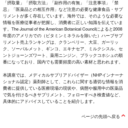
「摂取量」「摂取方法」「副作用の有無」「注意事項」「禁
忌」「医薬品との相互作用」など注意の必要な健康食品・サプ
リメントが多く存在しています。海外では、そのような必要な
情報を医療従事者が把握し、消費者に正しい知識を伝えていま
す。The Journal of the American Botanical Councilによると2008
年度のアメリカでの（ビタミンミネラルを除いた）ハーブサプ
リメント売上ランキングは、クランベリー、大豆、ガーリッ
ク、ソーパルメット、ギンコ、エキナセア、ミルクシスル、セ
ントジョーンズワート、薬用ニンジン、ブラックコホシュの順
番になっており、国内でも需要頻度の高い素材と思われます。
本講座では、メディカルサプリアドバイザー（NHPインナーナ
ショナル認定）薬剤師として、これらに関する適切な情報を消
費者に提供している医療現場の現状や、病態や服用中の医薬品
で気を付けるべきサプリメント、フォローすべき検査値など、
具体的にアドバイスしていることを紹介します。
ページの先頭へ戻る