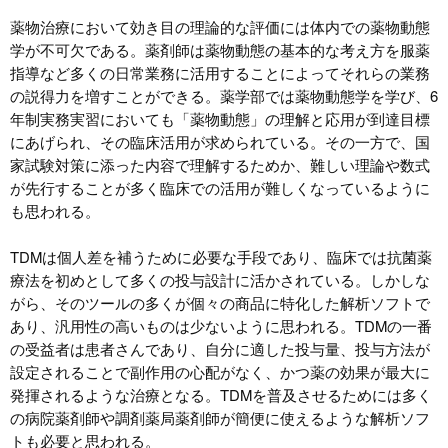
薬物治療において効き目の理論的な評価には体内での薬物動態
学が不可欠である。薬剤師は薬物動態の基本的な考え方を服薬
指導など多くの日常業務に活用することによってそれらの業務
の説得力を増すことができる。薬学部では薬物動態学を学び、6
年制実務実習においても「薬物動態」の理解と応用が到達目標
にあげられ、その臨床活用が求められている。その一方で、国
家試験対策に添った内容で理解するためか、難しい理論や数式
が先行することが多く臨床での活用が難しくなっているように
も思われる。
TDMは個人差を補うために必要な手段であり、臨床では抗菌薬
療法を初めとして多くの投与設計に活かされている。しかしな
がら、そのツールの多くが個々の商品に特化した解析ソフトで
あり、汎用性の高いものは少ないように思われる。TDMの一番
の受益者は患者さんであり、自分に適した投与量、投与方法が
設定されることで副作用の心配がなく、かつ薬の効果が最大に
発揮されるような治療となる。TDMを普及させるためには多く
の病院薬剤師や調剤薬局薬剤師が簡便に使えるような解析ソフ
トも必要と思われる。