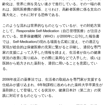
齢化は、世界に例を見ない速さで進行している。その一端の表
れは、国民医療費の膨張、とりわけ、高齢者医療に係る支出の
厖大化と、それに対する恐怖である。
このような流れは世界的なものとなっているが、その対処方策
として、Responsible Self-Medication（自己管理医療）が注目さ
れている。世界保健機関（WHO）が2000年に公刊した報告書
では、Self-Medicationの現れる場面を広範に捉え、その適正な
実現が総合的は保健医療の充実に繋がると示唆し、適切な専門
家の支援によって入手した情報を踏まえ、生活者が自らの健康
状況の改善に取り組み、その際に薬局などで入手した、或いは
医師から処方された薬剤を、適切に用いることを意図してい
る。
2006年改正の薬事法では、生活者の取組みを専門家が支援する
仕組みが盛り込まれ、6年制課程に改められた薬科大学卒業生が
薬剤師として登場してくる状況や、健康日本21（第二次）の実
践に対応するものとなっている。