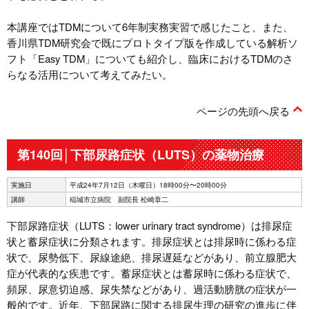
本講座ではTDMについて6年制実務実習で感じたこと、また、
香川県TDM研究会で既にプロトタイプ版を作成している解析ソ
フト「Easy TDM」についても紹介し、臨床におけるTDMのさ
らなる活用について考えてみたい。
ページの先頭へ戻る
第140回│下部尿路症状（LUTS）の薬物治療
実施日
平成24年7月12日（木曜日）18時00分〜20時00分
講師
稲城市立病院 副院長 松崎章二
下部尿路症状（LUTS：lower urinary tract syndrome）は排尿症
状と蓄尿症状に分類されます。排尿症状とは排尿時に係わる症
状で、尿勢低下、尿線途絶、排尿遅延などがあり、前立腺肥大
症が代表的な疾患です。蓄尿症状とは蓄尿時に係わる症状で、
頻尿、尿意切迫感、尿失禁などがあり、過活動膀胱の症状が一
般的です。近年、下部尿路に関する排尿生理の研究の進歩に伴