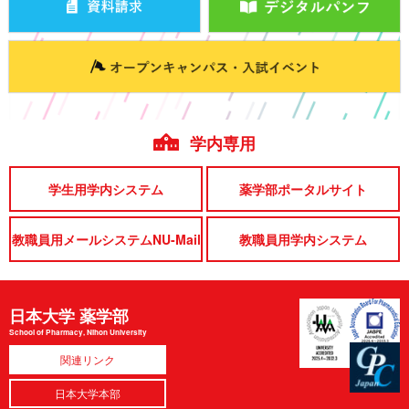
学内専用
学生用学内システム
薬学部ポータルサイト
教職員用メールシステムNU-Mail
教職員用学内システム
日本大学 薬学部
School of Pharmacy, Nihon University
関連リンク
日本大学本部