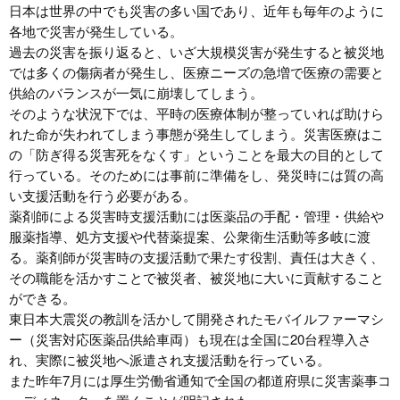
日本は世界の中でも災害の多い国であり、近年も毎年のように
各地で災害が発生している。
過去の災害を振り返ると、いざ大規模災害が発生すると被災地
では多くの傷病者が発生し、医療ニーズの急増で医療の需要と
供給のバランスが一気に崩壊してしまう。
そのような状況下では、平時の医療体制が整っていれば助けら
れた命が失われてしまう事態が発生してしまう。災害医療はこ
の「防ぎ得る災害死をなくす」ということを最大の目的として
行っている。そのためには事前に準備をし、発災時には質の高
い支援活動を行う必要がある。
薬剤師による災害時支援活動には医薬品の手配・管理・供給や
服薬指導、処方支援や代替薬提案、公衆衛生活動等多岐に渡
る。薬剤師が災害時の支援活動で果たす役割、責任は大きく、
その職能を活かすことで被災者、被災地に大いに貢献すること
ができる。
東日本大震災の教訓を活かして開発されたモバイルファーマシ
ー（災害対応医薬品供給車両）も現在は全国に20台程導入さ
れ、実際に被災地へ派遣され支援活動を行っている。
また昨年7月には厚生労働省通知で全国の都道府県に災害薬事コ