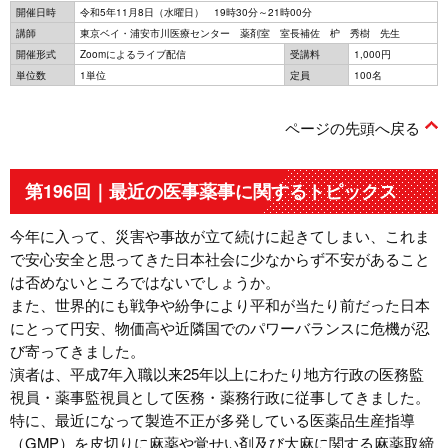
開催日時
令和5年11月8日（水曜日） 19時30分～21時00分
講師
東京ベイ・浦安市川医療センター 薬剤室 室長補佐 枦 秀樹 先生
開催形式
Zoomによるライブ配信
受講料
1,000円
単位数
1単位
定員
100名
ページの先頭へ戻る
第196回｜最近の医事薬事に関するトピックス
今年に入って、災害や事故が立て続けに起きてしまい、これま
で安心安全と思ってきた日本社会に少なからず不安があること
は否めないところではないでしょうか。
また、世界的にも戦争や紛争により平和が当たり前だった日本
にとって円安、物価高や近隣国でのパワーバランスに危機が忍
び寄ってきました。
演者は、平成7年入職以来25年以上にわたり地方行政の医務監
視員・薬事監視員として医務・薬務行政に従事してきました。
特に、最近になって製造不正が多発している医薬品生産指導
（GMP）を皮切りに麻薬や覚せい剤及び大麻に関する麻薬取締