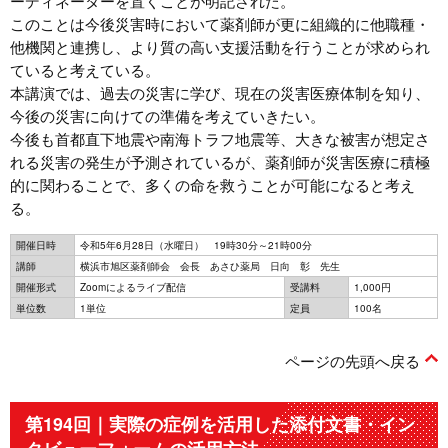
ーディネーターを置くことが明記された。
このことは今後災害時において薬剤師が更に組織的に他職種・
他機関と連携し、より質の高い支援活動を行うことが求められ
ていると考えている。
本講演では、過去の災害に学び、現在の災害医療体制を知り、
今後の災害に向けての準備を考えていきたい。
今後も首都直下地震や南海トラフ地震等、大きな被害が想定さ
れる災害の発生が予測されているが、薬剤師が災害医療に積極
的に関わることで、多くの命を救うことが可能になると考え
る。
開催日時
令和5年6月28日（水曜日） 19時30分～21時00分
講師
横浜市旭区薬剤師会 会長 あさひ薬局 日向 彰 先生
開催形式
Zoomによるライブ配信
受講料
1,000円
単位数
1単位
定員
100名
ページの先頭へ戻る
第194回｜実際の症例を活用した添付文書・イン