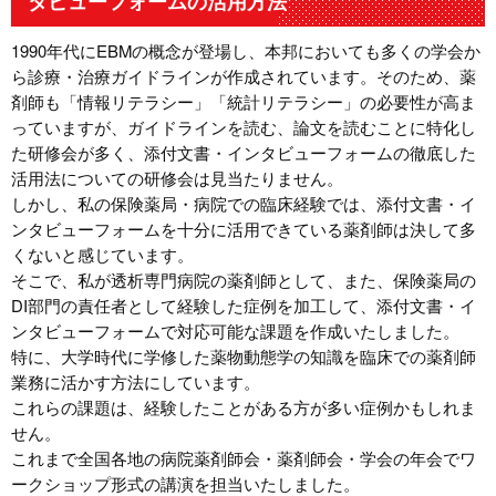
タビューフォームの活用方法
1990年代にEBMの概念が登場し、本邦においても多くの学会か
ら診療・治療ガイドラインが作成されています。そのため、薬
剤師も「情報リテラシー」「統計リテラシー」の必要性が高ま
っていますが、ガイドラインを読む、論文を読むことに特化し
た研修会が多く、添付文書・インタビューフォームの徹底した
活用法についての研修会は見当たりません。
しかし、私の保険薬局・病院での臨床経験では、添付文書・イ
ンタビューフォームを十分に活用できている薬剤師は決して多
くないと感じています。
そこで、私が透析専門病院の薬剤師として、また、保険薬局の
DI部門の責任者として経験した症例を加工して、添付文書・イ
ンタビューフォームで対応可能な課題を作成いたしました。
特に、大学時代に学修した薬物動態学の知識を臨床での薬剤師
業務に活かす方法にしています。
これらの課題は、経験したことがある方が多い症例かもしれま
せん。
これまで全国各地の病院薬剤師会・薬剤師会・学会の年会でワ
ークショップ形式の講演を担当いたしました。