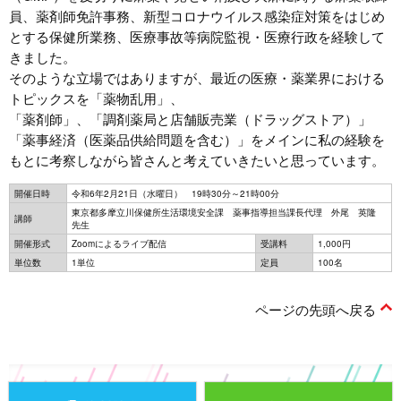
員、薬剤師免許事務、新型コロナウイルス感染症対策をはじめ
とする保健所業務、医療事故等病院監視・医療行政を経験して
きました。
そのような立場ではありますが、最近の医療・薬業界における
トピックスを「薬物乱用」、
「薬剤師」、「調剤薬局と店舗販売業（ドラッグストア）」
「薬事経済（医薬品供給問題を含む）」をメインに私の経験を
もとに考察しながら皆さんと考えていきたいと思っています。
開催日時
令和6年2月21日（水曜日） 19時30分～21時00分
東京都多摩立川保健所生活環境安全課 薬事指導担当課長代理 外尾 英隆
講師
先生
開催形式
Zoomによるライブ配信
受講料
1,000円
単位数
1単位
定員
100名
ページの先頭へ戻る