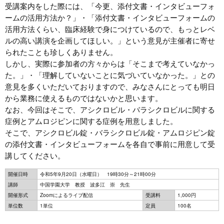
受講案内をした際には、「今更、添付文書・インタビューフォ
ームの活用方法か？」・「添付文書・インタビューフォームの
活用方法くらい、臨床経験で身につけているので、もっとレベ
ルの高い講演を企画してほしい。」という意見が主催者に寄せ
られたことも珍しくありません。
しかし、実際に参加者の方々からは「そこまで考えていなかっ
た。」・「理解していないことに気づいていなかった。」との
意見を多くいただいておりますので、みなさんにとっても明日
から業務に使えるものではないかと思います。
なお、今回はそこで、アシクロビル・バラシクロビルに関する
症例とアムロジピンに関する症例を用意しました。
そこで、アシクロビル錠・バラシクロビル錠・アムロジピン錠
の添付文書・インタビューフォームを各自で事前に用意して受
講してください。
開催日時
令和5年9月20日（水曜日） 19時30分～21時00分
講師
中国学園大学 教授 波多江 崇 先生
開催形式
Zoomによるライブ配信
受講料
1,000円
単位数
1単位
定員
100名