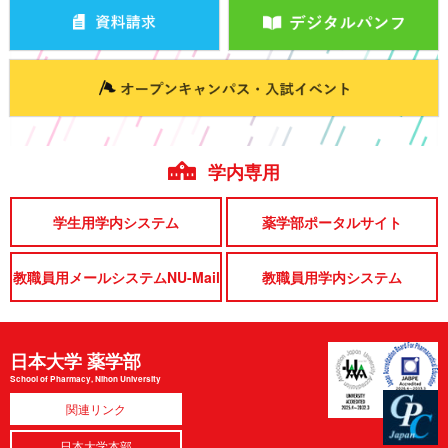
学内専用
学生用学内システム
薬学部ポータルサイト
教職員用メールシステムNU-Mail
教職員用学内システム
日本大学 薬学部
School of Pharmacy, Nihon University
関連リンク
日本大学本部