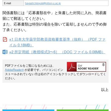
E-mail
hayashi.hiroyuki@nihon-u.ac.jp
関係書類には「応募書類在中」と朱書した封筒に入れ、簡易書
留にて郵送してください。
また、応募書類は特別の場合を除いて返却しませんので予め御
了承ください。
※1 日本大学薬学部教員資格審査基準（抜粋） （PDF ファ
イル 0.18MB）
※2 所定用紙［教授様式3〜6］ （DOC ファイル 0.08MB）
PDFファイルをご覧になるためには、
AdobeReader®
が必要です。パソコンにイン
ストールされていない方は右のアイコンをクリックしてダウンロードしてく
ださい。
以上