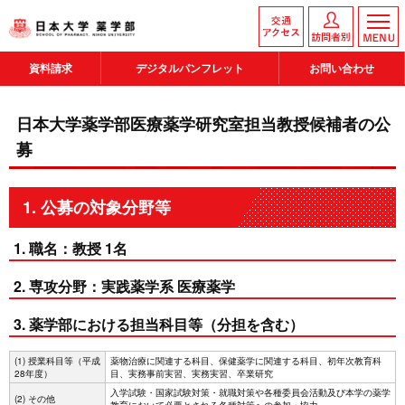
資料請求
デジタルパンフレット
お問い合わせ
日本大学薬学部医療薬学研究室担当教授候補者の公
募
1. 公募の対象分野等
1. 職名：教授 1名
2. 専攻分野：実践薬学系 医療薬学
3. 薬学部における担当科目等（分担を含む）
(1) 授業科目等（平成
薬物治療に関連する科目、保健薬学に関連する科目、初年次教育科
28年度）
目、実務事前実習、実務実習、卒業研究
入学試験・国家試験対策・就職対策や各種委員会活動及び本学の薬学
(2) その他