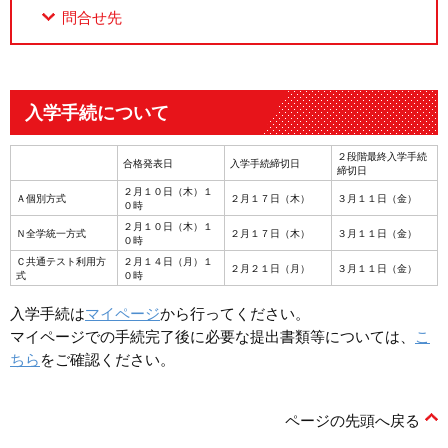
問合せ先
入学手続について
２段階最終入学手続
合格発表日
入学手続締切日
締切日
２月１０日（木）１
Ａ個別方式
２月１７日（木）
３月１１日（金）
０時
２月１０日（木）１
Ｎ全学統一方式
２月１７日（木）
３月１１日（金）
０時
Ｃ共通テスト利用方
２月１４日（月）１
２月２１日（月）
３月１１日（金）
式
０時
入学手続は
マイページ
から行ってください。
マイページでの手続完了後に必要な提出書類等については、
こ
ちら
をご確認ください。
ページの先頭へ戻る