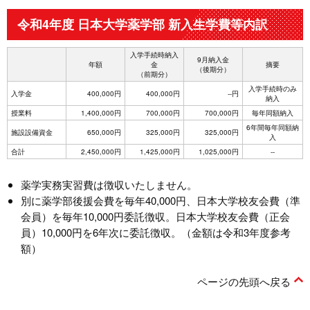
令和4年度 日本大学薬学部 新入生学費等内訳
入学手続時納入
9月納入金
年額
金
摘要
（後期分）
（前期分）
入学手続時のみ
入学金
400,000円
400,000円
--円
納入
授業料
1,400,000円
700,000円
700,000円
毎年同額納入
6年間毎年同額納
施設設備資金
650,000円
325,000円
325,000円
入
合計
2,450,000円
1,425,000円
1,025,000円
--
薬学実務実習費は徴収いたしません。
別に薬学部後援会費を毎年40,000円、日本大学校友会費（準
会員）を毎年10,000円委託徴収。日本大学校友会費（正会
員）10,000円を6年次に委託徴収。（金額は令和3年度参考
額）
ページの先頭へ戻る