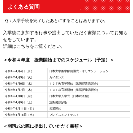
よくある質問
Ｑ：入学手続を完了したあとにすることはありますか。
入学後に参加する行事や提出していただく書類についてお知ら
せをしています。
詳細はこちらをご覧ください。
＜令和４年度 授業開始までのスケジュール（予定）＞
令和4年4月4日（月）
日本大学薬学部開講式・オリエンテーション
令和4年4月5日（火）
ガイダンス
令和4年4月6日（水）
ＩＣＴ教育等開始（遠隔授業講習会）
令和4年4月7日（木）
ＩＣＴ教育等開始（遠隔授業講習会）
令和4年4月8日（金）
日本大学入学式（日本武道館）
令和4年4月9日（土）
定期健康診断
令和4年4月11日（月）
授業開始
令和4年4月16日（土）
プレイスメントテスト
＜開講式の際に提出していただく書類＞