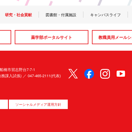
研究・社会貢献
図書館・付属施設
キャンパスライフ
薬学部ポータルサイト
教職員用メールシス
県船橋市習志野台7-7-1
80(教務課入試係) ／
047-465-2111(代表)
ソーシャルメディア運用方針