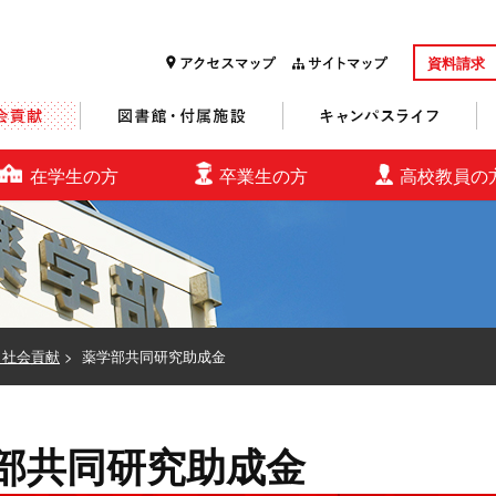
資料請求
研究・社会貢献
図書館・付属施設
キャンパスライフ
在学生の方
卒業生の方
高校教員の
・社会貢献
>
薬学部共同研究助成金
部共同研究助成金