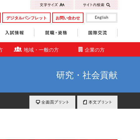
標準
大きく
デジタルパンフレット
お問い合わせ
入試情報
就職・資格
国際交流
方
地域・一般の方
企業の方
研究・社会貢献
全画面プリント
本文プリント