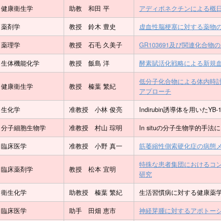
健康衛生学
助教 和田 平
アディポネクチンによる概
薬剤学
教授 鈴木 豊史
虚血性脳梗塞に対する薬物
薬理学
教授 石毛 久美子
GR103691及び関連化合
生体機能化学
教授 飯島 洋
酵素賦活化戦略による新規
低分子化合物による体内時計シ
健康衛生学
教授 榛葉 繁紀
アプローチ
生化学
准教授 小林 俊亮
Indirubin誘導体を用い
分子細胞生物学
准教授 村山 琮明
In situの分子生物学的手
臨床医学
准教授 小野 真一
筋萎縮性側索硬化症の病態
特殊な患者集団におけるコ
臨床薬剤学
教授 松本 宜明
研究
衛生化学
助教授 榛葉 繁紀
生活習慣病に対する健康薬
臨床医学
助手 田畑 恵市
神経芽腫に対するアポトー