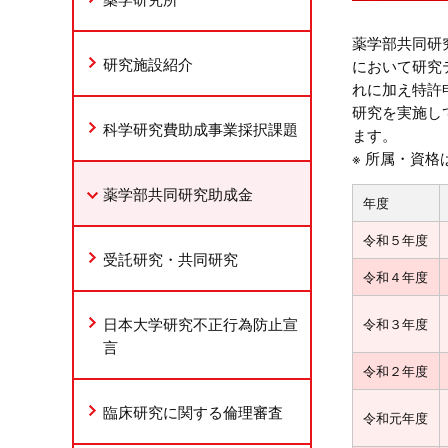
薬学部共同研
研究施設紹介
において研究
れに加え特許
研究を実施し
科学研究費助成事業採択課題
ます。
※ 所属・資
薬学部共同研究助成金
年度
令和５年度
受託研究・共同研究
令和４年度
日本大学研究不正行為防止宣
令和３年度
言
令和２年度
臨床研究に関する倫理審査
令和元年度