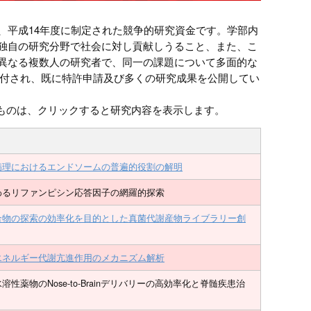
、平成14年度に制定された競争的研究資金です。学部内
独自の研究分野で社会に対し貢献しうること、また、こ
異なる複数人の研究者で、同一の課題について多面的な
が交付され、既に特許申請及び多くの研究成果を公開してい
るものは、クリックすると研究内容を表示します。
病理におけるエンドソームの普遍的役割の解明
わるリファンピシン応答因子の網羅的探索
合物の探索の効率化を目的とした真菌代謝産物ライブラリー創
エネルギー代謝亢進作用のメカニズム解析
薬物のNose-to-Brainデリバリーの高効率化と脊髄疾患治