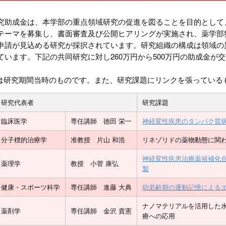
究助成金は、本学部の重点領域研究の促進を図ることを目的として
テーマを募集し、書面審査及び公開ヒアリングが実施され、薬学部
申請が見込める研究が採択されています。研究組織の構成は領域の
ています。下記の共同研究に対し260万円から500万円の助成金
格は研究期間当時のものです。また、研究課題にリンクを張ってい
研究代表者
研究課題
臨床医学
専任講師 徳田 栄一
神経変性疾患のタンパク質
分子標的治療学
准教授 片山 和浩
リネゾリドの薬物動態に関
神経変性疾患治療薬候補化
薬理学
教授 小菅 康弘
製
健康・スポーツ科学
専任講師 進藤 大典
幼若齢期の運動記憶による
ナノマテリアルを活用した水溶性
薬剤学
専任講師 金沢 貴憲
療への応用