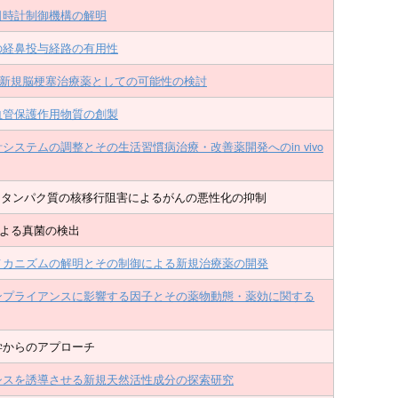
日時計制御機構の解明
の経鼻投与経路の有用性
物の新規脳梗塞治療薬としての可能性の検討
血管保護作用物質の創製
ステムの調整とその生活習慣病治療・改善薬開発へのin vivo
たYB-1タンパク質の核移行阻害によるがんの悪性化の抑制
法による真菌の検出
メカニズムの解明とその制御による新規治療薬の開発
ンプライアンスに影響する因子とその薬物動態・薬効に関する
学からのアプローチ
シスを誘導させる新規天然活性成分の探索研究