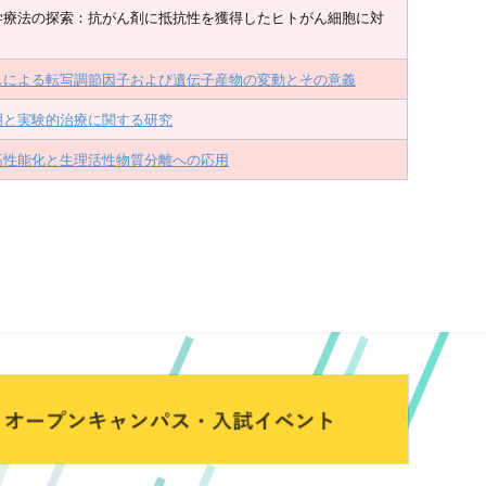
学療法の探索：抗がん剤に抵抗性を獲得したヒトがん細胞に対
スによる転写調節因子および遺伝子産物の変動とその意義
明と実験的治療に関する研究
高性能化と生理活性物質分離への応用