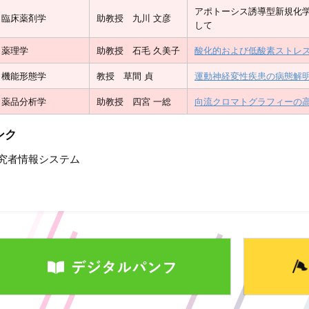
アポトーシス誘導型新規化
臨床薬剤学
助教授 九川 文彦
して
薬理学
助教授 石毛 久美子
酸化的および低酸素ストレ
機能形態学
教授 草間 貞
運動神経変性疾患の病態解
薬品分析学
助教授 四宮 一総
向流クロマトグラフィーの
ンク
究者情報システム