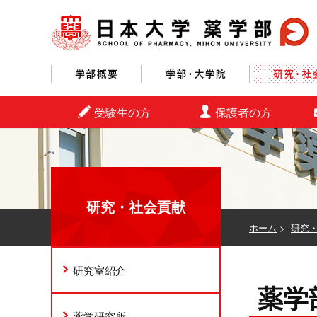
学部概要
学部・大学院
受験生の方
保護者の方
研究・社会貢献
ホーム
>
研究
研究室紹介
薬学
薬学研究所