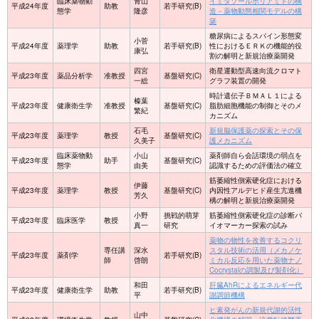
臨床薬物動
青山
イミダゾールポリアミドの構
平成24年度
助教
若手研究(B)
態学
隆彦
造－薬物動態相関モデルの構
築
糖尿病によるスパイン形態変
小菅
平成24年度
薬理学
助教
若手研究(B)
性におけるＥＲＫの機能的役
康弘
割の解明と新規治療薬開発
四宮
衛星運動型高速向流クロマト
平成23年度
薬品分析学
准教授
基盤研究(C)
一総
グラフ装置の開発
時計遺伝子ＢＭＡＬ１による
榛葉
平成23年度
健康衛生学
准教授
基盤研究(C)
脂肪細胞機能の制御とそのメ
繁紀
カニズム
石毛
新規脳保護薬の探索とその保
平成23年度
薬理学
教授
基盤研究(C)
久美子
護メカニズム
臨床薬物動
小山
薬剤師自ら会話環境の弱点を
平成23年度
助手
基盤研究(C)
態学
由美
認識するための評価法の確立
筋萎縮性側索硬化症における
伊藤
平成23年度
薬理学
教授
基盤研究(C)
内因性アルデヒド産生亢進機
芳久
構の解明と新規治療薬開発
小野
挑戦的萌芽
筋萎縮性側索硬化症の診断バ
平成23年度
臨床医学
教授
真一
研究
イオマーカー探索の試み
薬物の物性を改善するコクリ
専任講
深水
スタル技術の活用（メカノケ
平成23年度
薬剤学
若手研究(B)
師
啓朗
ミカル反応を用いた薬物ナノ
Cocrystalの調製及び製剤化）
和田
肝臓AhRによるエネルギー代
平成23年度
健康衛生学
助教
若手研究(B)
平
謝調節機構
ヒ素発がんの新規代謝的活性
山中