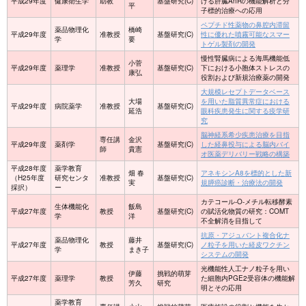
平成29年度
健康衛生学
助教
基盤研究(C)
ける肝臓AhRの機能解析と分
平
子標的治療への応用
ペプチド性薬物の鼻腔内滞留
薬品物理化
橋崎
平成29年度
准教授
基盤研究(C)
性に優れた噴霧可能なスマー
学
要
トゲル製剤の開発
慢性腎臓病による海馬機能低
小菅
平成29年度
薬理学
准教授
基盤研究(C)
下における小胞体ストレスの
康弘
役割および新規治療薬の開発
大規模レセプトデータベース
大場
を用いた脂質異常症における
平成29年度
病院薬学
准教授
基盤研究(C)
延浩
眼科疾患発生に関する疫学研
究
脳神経系希少疾患治療を目指
専任講
金沢
平成29年度
薬剤学
基盤研究(C)
した経鼻投与による脳内バイ
師
貴憲
オ医薬デリバリー戦略の構築
平成28年度
薬学教育
畑 春
アネキシンA8を標的とした新
（H25年度
研究センタ
准教授
基盤研究(C)
実
規膵癌診断・治療法の開発
採択）
ー
カテコール-O-メチル転移酵素
生体機能化
飯島
平成27年度
教授
基盤研究(C)
の賦活化物質の研究：COMT
学
洋
不全解消を目指して
抗原・アジュバント複合化ナ
薬品物理化
藤井
平成27年度
教授
基盤研究(C)
ノ粒子を用いた経皮ワクチン
学
まき子
システムの開発
光機能性人工ナノ粒子を用い
伊藤
挑戦的萌芽
平成27年度
薬理学
教授
た細胞内PGE2受容体の機能解
芳久
研究
明とその応用
薬学教育