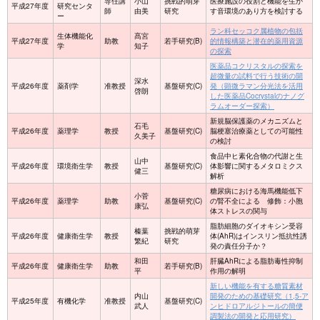
専任講
小山
挑戦的萌芽
医療施設の役割と機能を生か
平成27年度
研究センタ
師
由美
研究
す音環境のあり方を検討する
ー
ラン科セッコク属植物の包括
生体機能化
髙宮
平成27年度
助教
若手研究(B)
的情報構築と潜在的薬用資源
学
知子
の探索
医薬品コクリスタルの探索を
超微量の試料で行う技術の開
深水
平成26年度
薬剤学
准教授
基盤研究(C)
発（顕微ラマン分光法を活用
啓朗
した医薬品Cocrystalのナノグ
ラムオーダー探索）
新規脳保護薬のメカニズムと
石毛
平成26年度
薬理学
教授
基盤研究(C)
脳梗塞治療薬としての可能性
久美子
の検討
食品中ヒ素化合物の代謝と生
山中
平成26年度
環境衛生学
教授
基盤研究(C)
体影響に関するメタロミクス
健三
解析
糖尿病における海馬機能低下
小菅
平成26年度
薬理学
助教
基盤研究(C)
の腎不全による 修飾：小胞
康弘
体ストレスの関与
脂肪細胞のダイオキシン受容
榛葉
挑戦的萌芽
平成26年度
健康衛生学
教授
体(AhR)はインスリン抵抗性誘
繁紀
研究
発の責任分子か？
和田
肝臓AhRによる脂肪毒性抑制
平成26年度
健康衛生学
助教
若手研究(B)
平
作用の解明
新しい機能を有する糖質素材
内山
開発のための基礎研究（1,5-ア
平成25年度
有機化学
准教授
基盤研究(C)
武人
ンヒドロアルジトールの簡便
調製法の開発と応用研究）