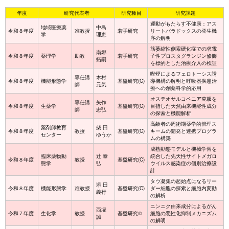
年度
研究代表者
研究種目
研究課題
運動がもたらす不健康：アス
地域医療薬
中島
令和８年度
准教授
若手研究
リートパラドックスの発生機
学
理恵
序の解明
筋萎縮性側索硬化症での求電
南郷
令和８年度
薬理学
助教
若手研究
子性プロスタグランジン修飾
拓嗣
を標的とした治療介入の検証
喫煙によるフェロトーシス誘
専任講
木村
令和８年度
機能形態学
基盤研究(C)
導機構の解明と呼吸器疾患治
師
元気
療への創薬科学的応用
オステオサルコペニア克服を
専任講
矢作
令和８年度
生薬学
基盤研究(C)
目指した天然由来機能性成分
師
忠弘
の探索と機能解析
高齢者の周術期薬学的管理ス
薬剤師教育
柴 田
令和８年度
教授
基盤研究(C)
キームの開発と連携プログラ
センター
ゆうか
ムの構築
成熟動態モデルと機械学習を
臨床薬物動
辻 泰
統合した先天性サイトメガロ
令和８年度
教授
基盤研究(C)
態学
弘
ウイルス感染症の個別治療設
計
タウ凝集の起始点になるリー
添 田
令和８年度
機能形態学
准教授
基盤研究(C)
ダー細胞の探索と細胞内変動
義行
の解析
ニンニク由来成分によるがん
西塚
令和７年度
生化学
教授
基盤研究©
細胞の悪性化抑制メカニズム
誠
の解明