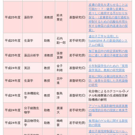
皮膚の老化を遅らせることは
可能か！？ - 健康な皮膚を、
若々しく維持する手がかりを
鈴木
平成25年度
薬剤学
准教授
基盤研究(C)
探る -（皮膚老化の進行過程を
豊史
抑制するための抗酸化作用を
有する物質の皮内送達法の探
索）
遺伝子工学を活用した
石内
平成25年度
生薬学
助教
若手研究(B)
huperzine A の新規供給シス
勘一郎
テムの確立
加工食品中の特定原材料の検
張替
平成25年度
薬品分析学
准教授
若手研究(B)
出に適した遺伝子検査法の開
直輝
発
金子
６年制薬学生のための「実用
平成24年度
英語
教授
基盤研究(C)
利雄
薬学英語」教材の研究開発
老化に関わる難治性疾患の予
北中
平成24年度
生薬学
教授
基盤研究(C)
防・改善を目指した天然薬物
進
の研究
化合物によるカテコール-O-メ
生体機能化
飯島
平成24年度
教授
基盤研究(C)
チル転移酵素の生成物阻害解
学
洋
除機構の解明
アゾール系薬剤耐性病原真菌
分子細胞生
廣瀬
平成24年度
助教
若手研究(B)
の地理的分布の現状と将来予
物学
大
測
薬品物理化
橋崎
食用油のゲル化に関する新技
平成24年度
助教
若手研究(B)
学
要
術の開発
遺伝子発現抑制薬ピロール－