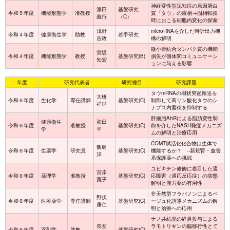
神経変性型認知症の原因蛋白
添田
基盤研究
令和５年度
機能形態学
准教授
質「タウ」の液相→固相転換
義行
（C）
時におこる細胞内変化の探索
浅野
microRNAを介した時計出力機
令和４年度
健康衛生学
助教
若手研究
吉政
構の解明
微小管結合タンパク質の機能
宮坂
令和４年度
機能形態学
教授
基盤研究(B)
損失が個体間コミュニケーシ
知宏
ョンに与える影響
年度
研究代表者
研究種目
研究課題
タウmRNAの樹状突起輸送を
大橋
令和６年度
生化学
専任講師
基盤研究(C)
制御して高リン酸化タウのシ
祥世
ナプス内蓄積を抑制する
肝細胞AhRによる脂肪変性制
健康衛生
和田
令和６年度
准教授
基盤研究(C)
御を介したNASH発症メカニズ
学
平
ムの解明と治療応用
COMT賦活化化合物は生体で
飯島
令和６年度
生薬学
研究員
基盤研究(C)
機能するか？ --新規腎・血管
洋
系保護薬への挑戦
ユビキチン修飾に着目した適
宮岸
令和６年度
薬理学
准教授
基盤研究(C)
応障害（適応反応症）の病態
寛子
解明と漢方薬の有用性
非天然型フラバノンによるベ
野伏
令和６年度
医療薬学
専任講師
基盤研究(C)
ージュ化誘導メカニズムの解
康仁
明と治療への応用
ナノ共結晶の経鼻投与による
長友
ラモトリギンの脳移行性とて
令和６年度
薬剤学
助教
基盤研究(C)