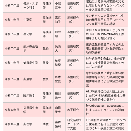
運動による腸内細菌叢の変化
健康・スポ
専任講
小沼
基盤研究
令和７年度
に着目した新たなウィメンズ
ーツ科学
師
直子
（C）
ヘルス支援策の確立
ラン科セッコク属植物と共生
専任講
高宮
基盤研究
令和７年度
生薬学
菌の相互作用を応用したビベ
師
知子
（C）
ンジル類生産系の構築
遺伝子発現制御因子としての
専任講
田中
基盤研究
令和７年度
生化学
mRNA：mRNA-mRNA相互作
師
融
（C）
用を介した翻訳活性化
重要微生物資源アオカビの土
病原微生物
廣瀬
基盤研究
令和７年度
教授
壌と植物基質に眠る多様性と
学
大
（C）
地理的分布
時計遺伝子BMAL1の機能低下
榛葉
基盤研究
令和７年度
健康衛生学
教授
による慢性腎臓病進展のメカ
繁紀
（C）
ニズムの解明
急性期脳梗塞に対する神経保
鈴木
基盤研究
護作用を目指した経鼻的な薬
令和７年度
薬剤学
教授
豊史
（C）
物併用治療による救済法の探
索
ALS病変部位の拡大阻止に向
専任講
徳田
基盤研究
令和７年度
臨床医学
けたTDP-43の構造多様性に基
師
栄一
（C）
づく伝播特性の層別化
Mycobacterium abscessusに
病原微生物
専任講
山田
令和６年度
若手研究
対するエンドライシンの殺菌
学
師
景土
性
研究活動ス
iPS細胞由来運動ニューロンの
南郷
令和６年度
薬理学
助教
タートアッ
分化過程における形態変化に
拓嗣
プ支援
基づくALS疾患予測法の開発