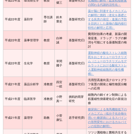
平成22年度
環境衛生学
教授
基盤研究(C)
化機構の解明－硫黄転移酵素
健三
の関わる代謝的活性化－
薬が脳に到達するメカニズム
の解明に挑戦（老化を基礎と
専任講
鈴木
平成22年度
薬剤学
基盤研究(C)
する疾患の発症・進展の予防
師
豊史
を目的とした薬物の脳内移行
特性の解明と応用）
費用対効果の考慮、新薬の開
白神
発促進、ドラッグ・ラグの解
平成22年度
薬事管理学
教授
基盤研究(C)
誠
消を可能にする薬価制度の検
討
運動神経の酸化ストレス細胞
死をおこすニューロラチリズ
草間
ム（ニューロラチリズムモデ
平成22年度
生化学
教授
基盤研究(C)
國子
ルラットにおける酸化ストレ
ス運動神経細胞死の毒性機
構）
汎用型高速向流クロマトグラ
四宮
平成21年度
薬品分析学
准教授
基盤研究(C)
フ装置の開発と極性物質分離
一総
への応用
細胞内の銅イオン制御による
小野
挑戦的萌芽
平成21年度
臨床医学
准教授
筋萎縮性側索硬化症の新規治
真一
研究
療
糖尿病による海馬機能低下の
メカニズム（低分子化合物を
小菅
平成21年度
薬理学
助教
若手研究(B)
用いた糖尿病によるスパイン
康弘
の形態変性におけるカルパイ
ンの役割の解明）
ツツジ属植物と菌根共生する