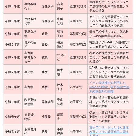
菌根菌を用いたラン科セッコ
生物有機
髙宮
令和３年度
専任講師
基盤研究(C)
ク属植物の有用物質産生シス
化学
知子
テムの構築
アンモニアを窒素源とするカ
生物有機
齋藤
令和３年度
専任講師
若手研究
ルベンＮ－Ｈ挿入反応の開発
化学
弘明
とアミノ酸合成への展開
薬品分析
張替
遺伝子増幅法による生体試料
令和２年度
教授
基盤研究(C)
学
直輝
からの核酸医薬品の測定
健康衛生
榛葉
時計遺伝子BMAL1の機能低下
令和２年度
教授
基盤研究(C)
学
繁紀
による肥満形成のメカニズム
薬剤師
乳幼児の成熟度と深層学習数
辻 泰
令和２年度
教育セン
教授
基盤研究(C)
理モデルを融合した薬物療法
弘
ター
の最適化
KANSL1の新奇スプライスバ
田中
令和２年度
生化学
助教
若手研究
リアントによるタウの樹状突
融
起蓄積を阻害する核酸医薬
イオン液体技術を利用した
鈴木
令和２年度
薬剤学
助教
若手研究
Nose-to-Brain (N2B)指向性粉
直人
末経鼻製剤の開発
定量的構造－薬物動態相関解
臨床薬物
青山
令和２年度
専任講師
若手研究
析による透析クリアランスの
動態学
隆彦
変動要因解明
伊豆・小笠原諸島における薬
病原微生
廣瀬
令和元年度
准教授
基盤研究(C)
剤耐性ヒト病原真菌の多様性
物学
大
パターンの解明
若手アスリートに向けた健康
薬事管理
中島
令和元年度
助教
若手研究
教育アプリの教育効果に関す
学
理惠
る研究