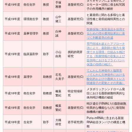
ダイオキシンによる発がんプ
手塚
平成19年度
衛生化学
教授
基盤研究(C)
ロモーター活性に係る転写因
雅勝
子の作用機序の解析
ヒ素発癌に関わる多様なヒ素
山中
平成19年度
環境衛生学
教授
基盤研究(C)
活性種と発癌組織特異性との
健三
関連
医療保険に新医薬品を採用す
白神
平成19年度
薬事管理学
教授
基盤研究(C)
るための増分費用効果比に基
誠
づく判断基準の作成
専門領域を超えたアプローチ
法により、薬剤師が能力を発
小山
挑戦的萌芽
揮できる環境・仕組みを検討
平成19年度
臨床薬剤学
助手
由美
研究
する（医療情報の収集および
提供時におけるプライバシー
保護の指標の検討）
てんかん欠神発作と脳障害
石毛
（てんかん欠神発作における
平成18年度
薬理学
助教授
基盤研究(C)
久美子
酸化的および小胞体ストレス
関連因子の変動とその意義）
メタボリックシンドローム発
榛葉
特定領域研
平成18年度
衛生化学
助教授
症における脂肪細胞特異的な
繁紀
究
体内時計機能の破綻
時計遺伝子BMAL1の脂肪細胞
榛葉
平成18年度
衛生化学
助教授
基盤研究(C)
特異的な機能ならびに発現制
繁紀
御機構の解析
Purα-mRNAに含まれる新規
大橋
平成18年度
生化学
助手
若手研究(B)
RNA結合タンパクの構造と機
祥世
能