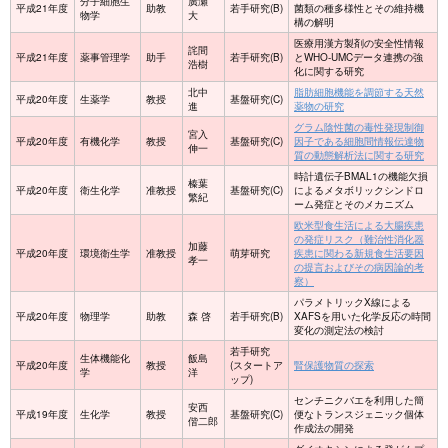
分子細胞生
廣瀬
平成21年度
助教
若手研究(B)
菌類の種多様性とその維持機
物学
大
構の解明
医療用漢方製剤の安全性情報
詫間
平成21年度
薬事管理学
助手
若手研究(B)
とWHO-UMCデータ連携の強
浩樹
化に関する研究
北中
脂肪細胞機能を調節する天然
平成20年度
生薬学
教授
基盤研究(C)
進
薬物の研究
グラム陰性菌の毒性発現制御
宮入
平成20年度
有機化学
教授
基盤研究(C)
因子である細胞間情報伝達物
伸一
質の動態解析法に関する研究
時計遺伝子BMAL1の機能欠損
榛葉
平成20年度
衛生化学
准教授
基盤研究(C)
によるメタボリックシンドロ
繁紀
ーム発症とそのメカニズム
欧米型食生活による大腸疾患
の発症リスク（難治性消化器
加藤
平成20年度
環境衛生学
准教授
萌芽研究
疾患に関わる新規食生活要因
孝一
の提言およびその病因論的考
察）
パラメトリックX線による
平成20年度
物理学
助教
森 啓
若手研究(B)
XAFSを用いた化学反応の時間
変化の測定法の検討
若手研究
生体機能化
飯島
平成20年度
教授
(スタートア
腎保護物質の探索
学
洋
ップ)
センチニクバエを利用した簡
安西
平成19年度
生化学
教授
基盤研究(C)
便なトランスジェニック個体
偕二郎
作成法の開発