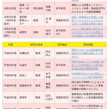
健康・ス
運動による体重セットポイン
進藤
令和元年度
ポーツ科
専任講師
若手研究
トリセット効果：骨格筋UCP3
大典
学
のエネルギー代謝制御機構
令和元年度
薬剤師
成長・体格補正を考慮した臨
辻 泰
（H29年度
教育セン
教授
基盤研究(C)
床ファーマコメトリクスによ
弘
採択）
ター
る新たな抗菌薬治療法の創出
令和元年度
ストレス適応障害に関与する
宮岸
若手研究
（H29年度
薬理学
助教
ユビキチンリガーゼの同定と
寛子
(Ｂ)
採択）
その制御による治療薬の開発
年度
研究代表者
研究種目
研究課題
環状ポリオールは新規糖代謝
内山
平成30年度
有機化学
教授
基盤研究(C)
調節分子の鍵化合物になり得
武人
るか？
BMP/Smadシグナル制御に着
矢作
平成30年度
生薬学
助教
若手研究
目した天然資源からの新規骨
忠弘
形成促進薬の網羅的探索
金子
6年制薬学生のための英語コミ
平成29年度
英語１
教授
基盤研究(C)
利雄
ュニケーション能力開発研究
時計遺伝子BMAL1によるエネ
榛葉
平成29年度
健康衛生学
教授
基盤研究(C)
ルギー代謝を中心とした骨格
繁紀
筋機能の制御メカニズム
脳梗塞及び筋萎縮性側索硬化
石毛
平成29年度
薬理学
教授
基盤研究(C)
症を標的とした新規脳保護薬
久美子
の検討
コレステロール胆石形成にお
和田