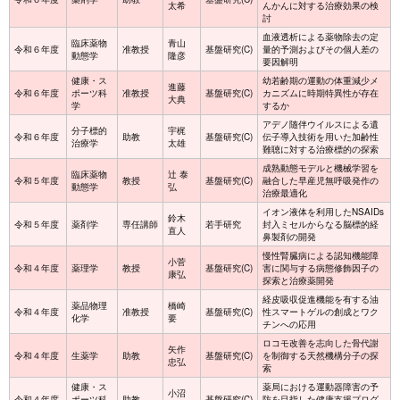
太希
んかんに対する治療効果の検
討
血液透析による薬物除去の定
臨床薬物
青山
令和６年度
准教授
基盤研究(C)
量的予測およびその個人差の
動態学
隆彦
要因解明
健康・ス
幼若齢期の運動の体重減少メ
進藤
令和６年度
ポーツ科
准教授
基盤研究(C)
カニズムに時期特異性が存在
大典
学
するか
アデノ随伴ウイルスによる遺
分子標的
宇梶
令和６年度
助教
基盤研究(C)
伝子導入技術を用いた加齢性
治療学
太雄
難聴に対する治療標的の探索
成熟動態モデルと機械学習を
臨床薬物
辻 泰
令和５年度
教授
基盤研究(C)
融合した早産児無呼吸発作の
動態学
弘
治療最適化
イオン液体を利用したNSAIDs
鈴木
令和５年度
薬剤学
専任講師
若手研究
封入ミセルからなる脳標的経
直人
鼻製剤の開発
慢性腎臓病による認知機能障
小菅
令和４年度
薬理学
教授
基盤研究(C)
害に関与する病態修飾因子の
康弘
探索と治療薬開発
経皮吸収促進機能を有する油
薬品物理
橋崎
令和４年度
准教授
基盤研究(C)
性スマートゲルの創成とワク
化学
要
チンへの応用
ロコモ改善を志向した骨代謝
矢作
令和４年度
生薬学
助教
基盤研究(C)
を制御する天然機構分子の探
忠弘
索
健康・ス
薬局における運動器障害の予
小沼
令和４年度
ポーツ科
助教
基盤研究(C)
防を目指した健康支援プログ