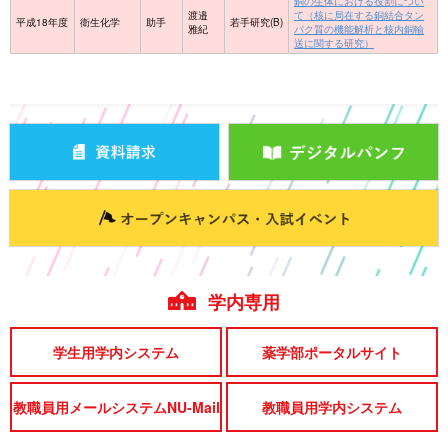
銅の生体における役割につい
渡邉
て（核に局在する銅結合タン
平成18年度
衛生化学
助手
若手研究(B)
雅紀
パク質の機能解析と核内銅輸
送に関する研究）
学内専用
学生用学内システム
薬学部ポータルサイト
教職員用メールシステムNU-Mail
教職員用学内システム