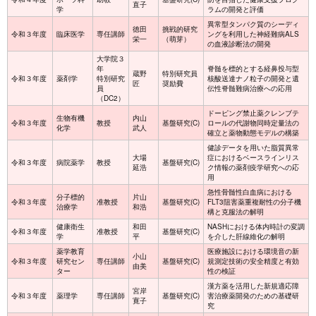
直子
学
ラムの開発と評価
異常型タンパク質のシーディ
徳田
挑戦的研究
令和３年度
臨床医学
専任講師
ングを利用した神経難病ALS
栄一
（萌芽）
の血液診断法の開発
大学院３
年
脊髄を標的とする経鼻投与型
蔵野
特別研究員
令和３年度
薬剤学
特別研究
核酸送達ナノ粒子の開発と遺
匠
奨励費
員
伝性脊髄難病治療への応用
（DC2）
ドーピング禁止薬クレンブテ
生物有機
内山
令和３年度
教授
基盤研究(C)
ロールの代謝物同時定量法の
化学
武人
確立と薬物動態モデルの構築
健診データを用いた脂質異常
大場
症におけるベースラインリス
令和３年度
病院薬学
教授
基盤研究(C)
延浩
ク情報の薬剤疫学研究への応
用
急性骨髄性白血病における
分子標的
片山
令和３年度
准教授
基盤研究(C)
FLT3阻害薬重複耐性の分子機
治療学
和浩
構と克服法の解明
健康衛生
和田
NASHにおける体内時計の変調
令和３年度
准教授
基盤研究(C)
学
平
を介した肝線維化の解明
薬学教育
医療施設における環境音の新
小山
令和３年度
研究セン
専任講師
基盤研究(C)
規測定技術の安全精度と有効
由美
ター
性の検証
漢方薬を活用した新規適応障
宮岸
令和３年度
薬理学
専任講師
基盤研究(C)
害治療薬開発のための基礎研
寛子
究